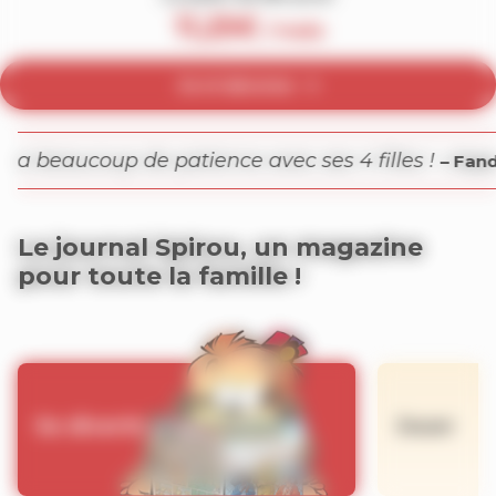
11,25
€
/ mois
Je m’abonne
J'adore Dad, il a beaucoup de patience avec
lément.P
Le journal Spirou, un magazine
pour toute la famille !
Se divertir
Jouer