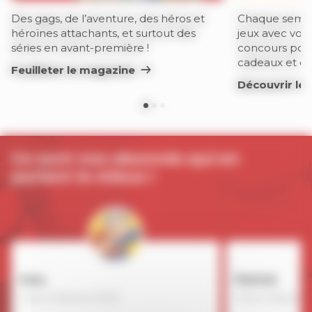
Des gags, de l’aventure, des héros et
Chaque semai
héroïnes attachants, et surtout des
jeux avec vos 
séries en avant-première !
concours pour
cadeaux et de
Feuilleter le magazine
Découvrir les
Ce sont nos abonnés qui en
parlent le mieux !
Ines
Patrick
Inscrit depuis 2022
Inscrit depuis