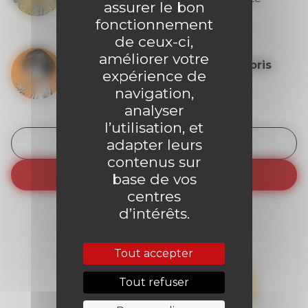
assurer le bon
payante.
fonctionnement
de ceux-ci,
améliorer votre
9ème Store : Recevez un ex-libris
expérience de
dès 50€ d’achat
navigation,
analyser
l’utilisation, et
adapter leurs
Découvrir les avantages
contenus sur
Je m’abonne
base de vos
centres
d’intérêts.
Tout accepter
Tout refuser