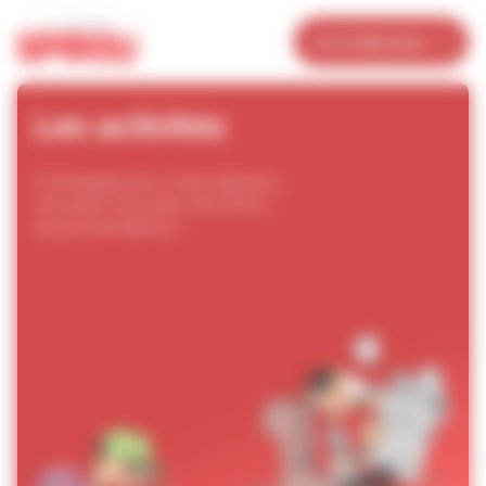
Panneau de gestion des cookies
Je m’abonne
Les activités
Coloriages, jeux, tutos dessins...
Amusez-vous avec les héros
du journal
Spirou
!