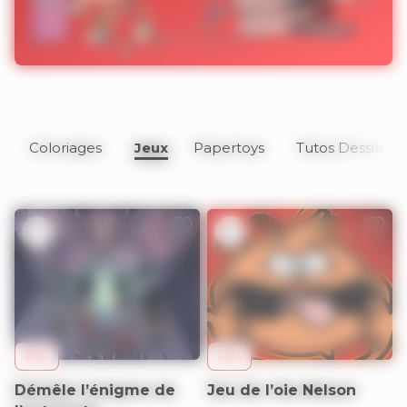
Coloriages
Jeux
Papertoys
Tutos Dessin
9+
9+
JEUX
JEUX
Démêle l’énigme de
Jeu de l’oie Nelson