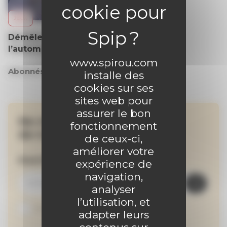
JEUX
Démêle l’énigme de
l’automate
www.spirou.com
Abonnés
installe des
cookies sur ses
sites web pour
assurer le bon
Ne manquez aucune
fonctionnement
de nos activités !
de ceux-ci,
améliorer votre
Inscrivez-vous à la newsletter
expérience de
navigation,
analyser
l’utilisation, et
Je suis abonné au site
adapter leurs