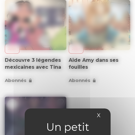
6+
9+
JEUX
JEUX
Découvre 3 légendes
Aide Amy dans ses
mexicaines avec Tina
fouilles
Abonnés
Abonnés
9+
X
Masquer le 