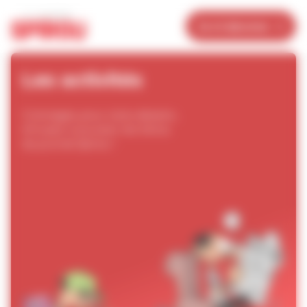
Panneau de gestion des cookies
Je m’abonne
Les activités
Coloriages, jeux, tutos dessins...
Amusez-vous avec les héros
du journal
Spirou
!