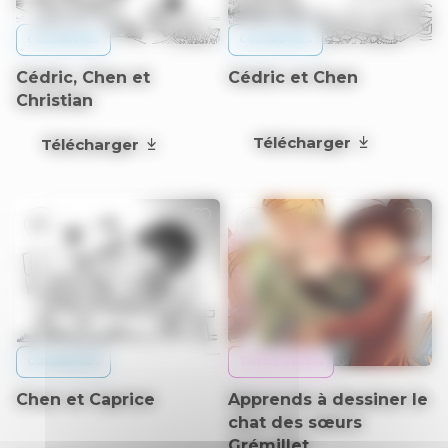
COLORIAGES
COLORIAGES
Cédric, Chen et
Cédric et Chen
Christian
Télécharger
Télécharger
6+
6+
COLORIAGES
TUTOS DESSIN
Chen et Caprice
Apprends à dessiner le
chat des sœurs
Grémillet