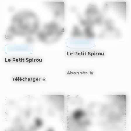
6+
6+
COLORIAGES
COLORIAGES
Le Petit Spirou
Le Petit Spirou
Abonnés
Télécharger
6+
6+