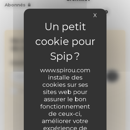
Abonnés
Voir la vidéo
X
Masquer le 
Ne manquez aucune
de nos activités !
Inscrivez-vous à la newsletter
www.spirou.com
installe des
cookies sur ses
Je suis abonné au site
sites web pour
assurer le bon
fonctionnement
de ceux-ci,
améliorer votre
expérience de