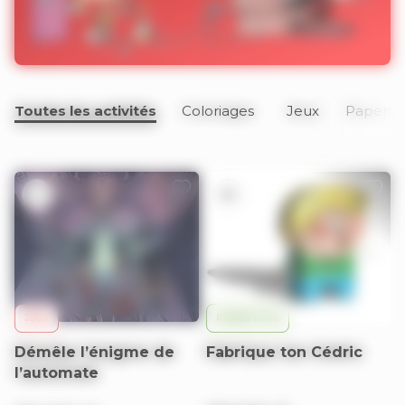
Toutes les activités
Coloriages
Jeux
Paperto
9+
9+
JEUX
PAPERTOYS
Démêle l’énigme de
Fabrique ton Cédric
l’automate