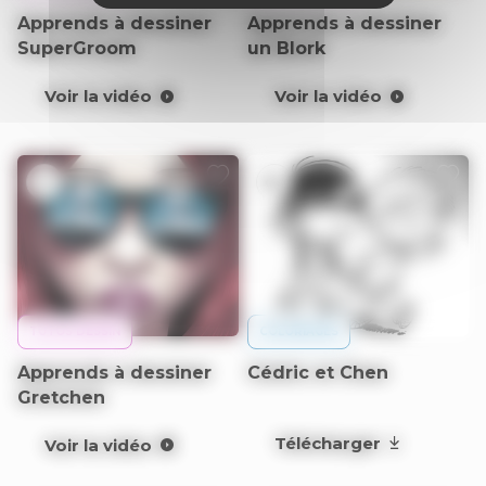
Apprends à dessiner
Apprends à dessiner
SuperGroom
un Blork
Voir la vidéo
Voir la vidéo
9+
6+
TUTOS DESSIN
COLORIAGES
Apprends à dessiner
Cédric et Chen
Gretchen
Télécharger
Voir la vidéo