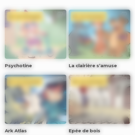
En ce moment
En ce moment
Psychotine
La clairière s’amuse
En ce moment
En ce moment
Ark Atlas
Epée de bois