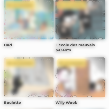
En ce moment
En ce moment
Dad
L’école des mauvais
parents
En ce moment
En ce moment
Boulette
Willy Woob