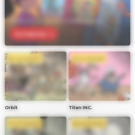
Profitez d'un de nos 3 offres d'abonnement !
Je m’abonne
En ce moment
En ce moment
Orbit
Titan INC.
En ce moment
En ce moment