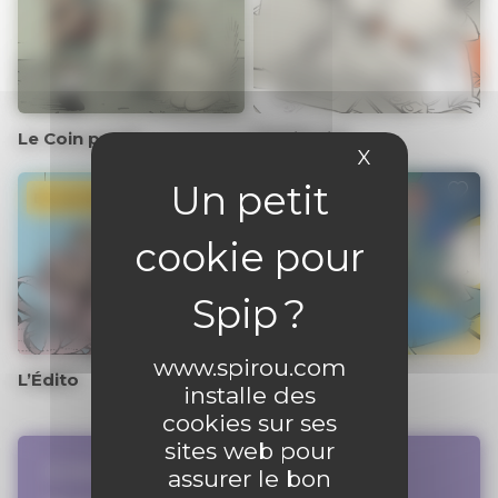
Le Coin perdu
Family Life
X
Masquer le 
En ce moment
En ce moment
www.spirou.com
L’Édito
Fish n Chips
installe des
cookies sur ses
sites web pour
AU HASARD DES SÉRIES
assurer le bon