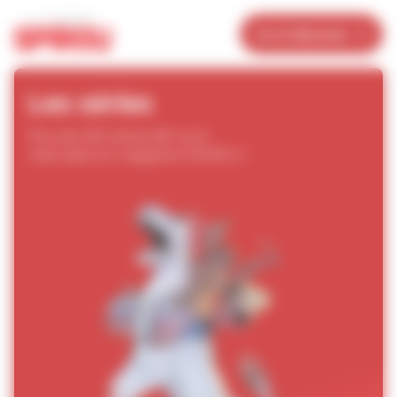
Panneau de gestion des cookies
Je m’abonne
Les séries
Plus de 200 séries BD sont
nées dans le magazine SPIROU !