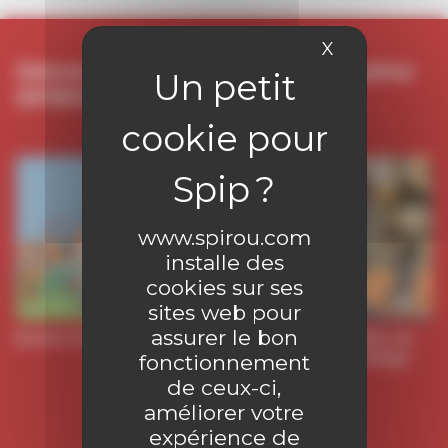
X
Masquer le 
Découvrez les séries du magazine
SPIROU :
En ce moment
www.spirou.com
installe des
cookies sur ses
sites web pour
assurer le bon
Boule et Bill
Cœur
Dad
Elliot au
Collège
collège
fonctionnement
de ceux-ci,
améliorer votre
expérience de