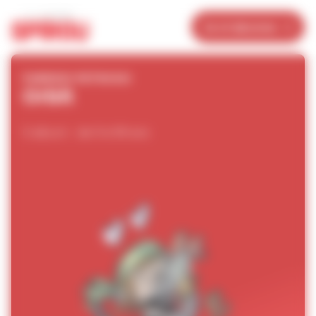
Panneau de gestion des cookies
Je m’abonne
FABRIZIO PETROSSI
Orbit
0 album - de 9 à 99 ans