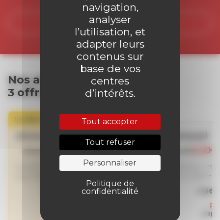
navigation,
analyser
Découvrir toutes les séries
l’utilisation, et
adapter leurs
contenus sur
base de vos
Nos abonnements :
centres
3 offres, 3 fois plus de plaisir.
d’intérêts.
Le plus choisi
Tout accepter
Annuel
Mensuel
Tout refuser
129€
6,50€
160,70€
12,36€
Personnaliser
la première année,
le premier moi
puis 135€/an
puis 11,25€/moi
Politique de
31,70€ d’économies
5,86€
confidentialité
+
papier
numérique
papi