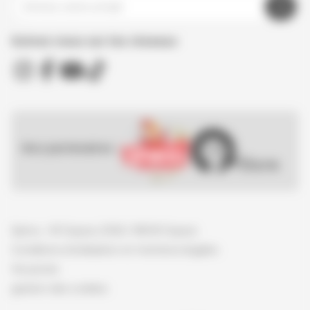
Suivez nous sur les réseaux
Nos partenaires :
Spirou - © Dupuis, 2026 / NB © Dupuis
Conditions d'utilisation et mentions légales
Vie privée
gestion des cookies