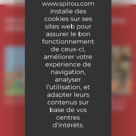
www.spirou.com
installe des
cookies sur ses
Découvrez les séries du magazine
sites web pour
SPIROU :
assurer le bon
fonctionnement
de ceux-ci,
En ce moment
améliorer votre
expérience de
navigation,
analyser
l’utilisation, et
adapter leurs
contenus sur
Boule et Bill
Cœur
Dad
Elliot au
Collège
collège
base de vos
centres
d’intérêts.