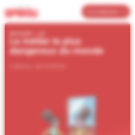
Panneau de gestion des cookies
Je m’abonne
BOCQUET - LAI
Le métier le plus
dangereux du monde
4 albums - de 9 à 99 ans