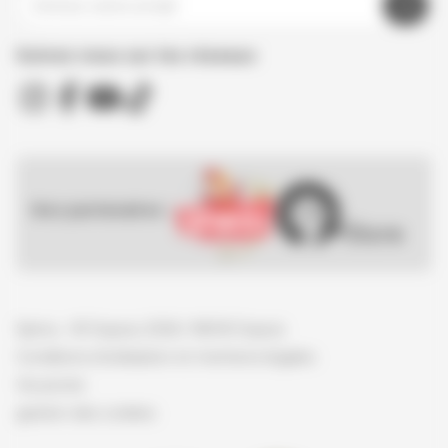
Suivez nous sur les réseaux
Nos partenaires :
Spirou - © Dupuis, 2026 / NB © Dupuis
Conditions d'utilisation et mentions légales
Vie privée
gestion des cookies