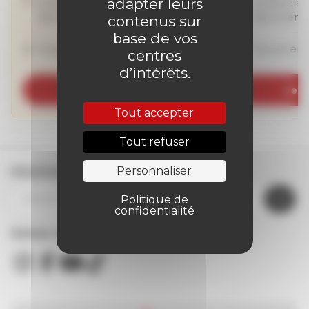
adapter leurs
prélevé à la date de votre
prélevé à 
abonnement
abonneme
contenus sur
base de vos
Engagement de 12 mois
Aucun en
centres
d’intérêts.
Je m’abonne
Je 
Tout accepter
Tout refuser
Personnaliser
Inscrivez-vous à la newsletter
Politique de
confidentialité
Suivez nous sur les réseaux