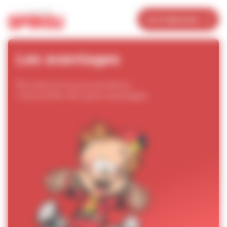
Panneau de gestion des cookies
Je m’abonne
Les avantages
Être abonné au journal
Spirou
c’est profiter de supers avantages.