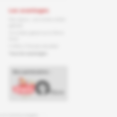
Les avantages
Parc Spirou : une entrée enfant
gratuite
Un ex-libris gratuit sur le 9ème
Store
3 offres, 3 fois plus de plaisir
Tous les avantages
Nos partenaires :
on et mentions légales