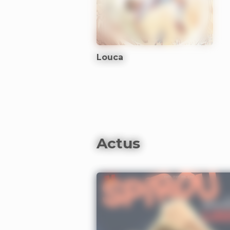
Louca
Actus