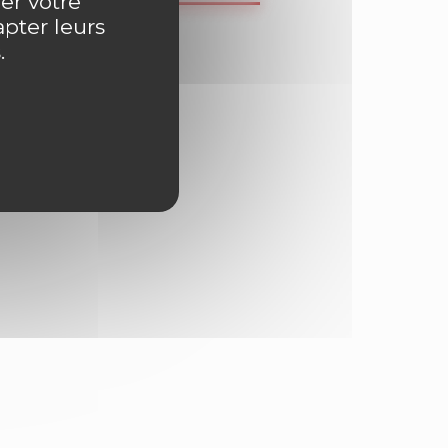
er votre
apter leurs
.