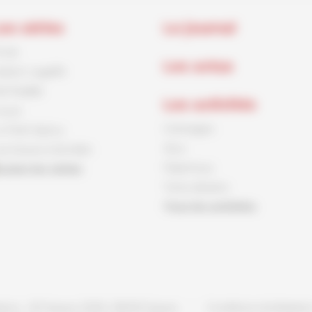
es séries
Le journal
rnck
Les actus
aston Lagaffe
id Paddle
Les activités
ouca
Coloriages
e Petit Spirou
Jeux
es Soeurs Grémillet
Papertoys
outes les séries
Tutos dessins
Tous les activités
pirou - © Dupuis, 2026 / NB © Dupuis
Conditions d'utilisati