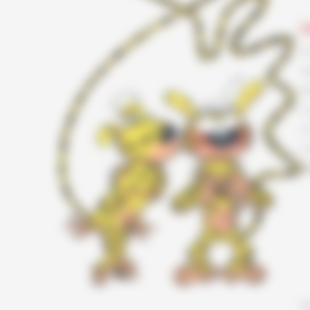
L
F
G
K
L
L
L
T
S