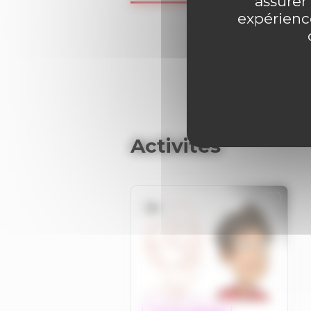
assurer
expérience
Activités
9+