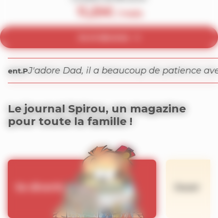
11,25
€
/ mois
Je m’abonne
il prévu ?
J'adore Dad, il a beaucoup de
– Clément.P
Le journal Spirou, un magazine
pour toute la famille !
Se divertir
Jouer