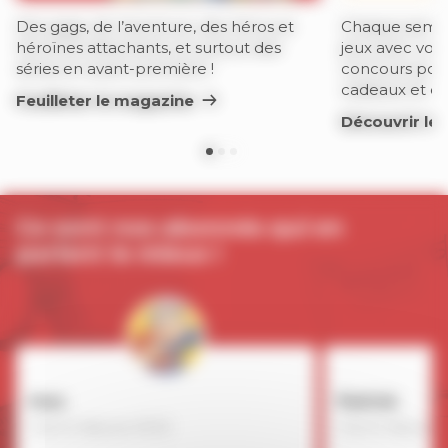
Des gags, de l’aventure, des héros et
Chaque semai
héroïnes attachants, et surtout des
jeux avec vos 
séries en avant-première !
concours pour
cadeaux et de
Feuilleter le magazine
Découvrir les
Ce sont nos abonnés qui en
parlent le mieux !
Ines
Patrick
Inscrit depuis 2022
Inscrit depuis