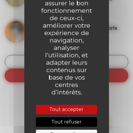
assurer le bon
payante.
fonctionnement
de ceux-ci,
améliorer votre
9ème Store : Recevez un ex-libris
expérience de
dès 50€ d’achat
navigation,
analyser
l’utilisation, et
adapter leurs
Découvrir les avantages
contenus sur
Je m’abonne
base de vos
centres
d’intérêts.
Tout accepter
Tout refuser