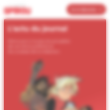
Panneau de gestion des cookies
Je m’abonne
L’actu du journal
Retrouvez ici toutes les actualités
de vos héros préférés et
les coulisses de la rédaction.