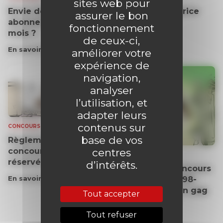
sites web pour
Envie de gagner un
Le tube des Fabrice
assurer le bon
abonnement de 3
enfin dispo !
fonctionnement
mois ?
En savoir plus
de ceux-ci,
En savoir plus
améliorer votre
expérience de
navigation,
analyser
l’utilisation, et
adapter leurs
contenus sur
CONCOURS
base de vos
Règlement du
concours mensuel
centres
CONCOURS
réservé aux abonnés
d’intérêts.
Gagnants du concours
En savoir plus
du SPIROU n°4498-
4499 : Écrivez un gag
Tout accepter
du
Petit Spirou
Tout refuser
En savoir plus