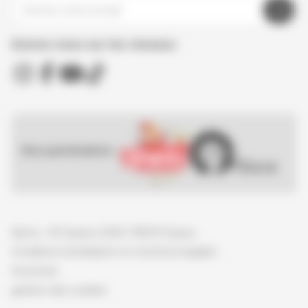
Suivez nous sur les réseaux
Nos partenaires :
Spirou - © Dupuis, 2026 / NB © Dupuis
Conditions d'utilisation et mentions légales
Vie privée
gestion des cookies