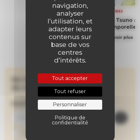
navigation,
analyser
SOMMAIRES
l’utilisation, et
Yoko Tsuno aff
intemporelle
adapter leurs
contenus sur
En savoir plus
base de vos
centres
d’intérêts.
Tout accepter
Ne manquez aucune
de nos actualités !
Tout refuser
Inscrivez-vous à la newsletter
Personnaliser
Politique de
confidentialité
Je suis abonné au site