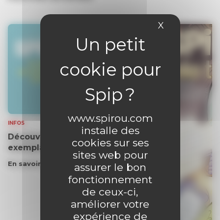
X
Masquer le 
www.spirou.com
INFOS
installe des
Découvrez gratuitement un
cookies sur ses
exemplaire du journal !
sites web pour
En savoir plus
assurer le bon
fonctionnement
de ceux-ci,
améliorer votre
expérience de