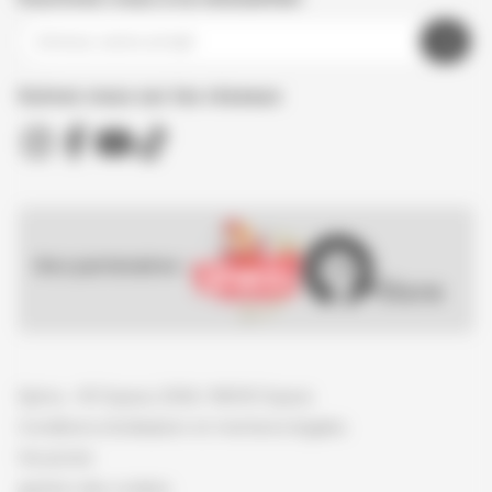
Suivez nous sur les réseaux
Nos partenaires :
Spirou - © Dupuis, 2026 / NB © Dupuis
Conditions d'utilisation et mentions légales
Vie privée
gestion des cookies