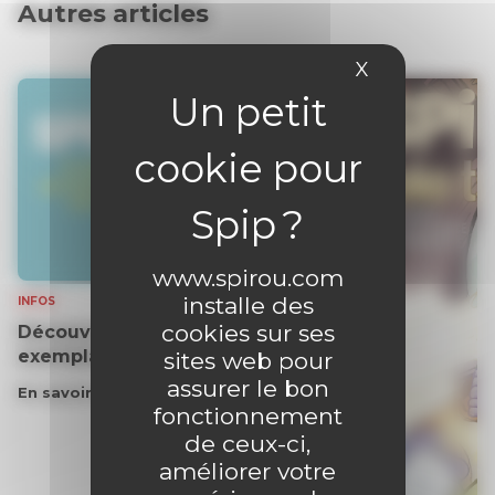
Autres articles
X
Masquer le 
www.spirou.com
installe des
INFOS
cookies sur ses
Découvrez gratuitement un
exemplaire du journal !
sites web pour
assurer le bon
En savoir plus
fonctionnement
de ceux-ci,
améliorer votre