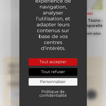
expérience de
navigation,
analyser
SOMMAIRES
l’utilisation, et
Yoko Tsuno aff
adapter leurs
intemporelle
contenus sur
En savoir plus
base de vos
centres
d’intérêts.
Tout accepter
Ne manquez aucune
de nos actualités !
Tout refuser
Personnaliser
Inscrivez-vous à la newsletter
Politique de
confidentialité