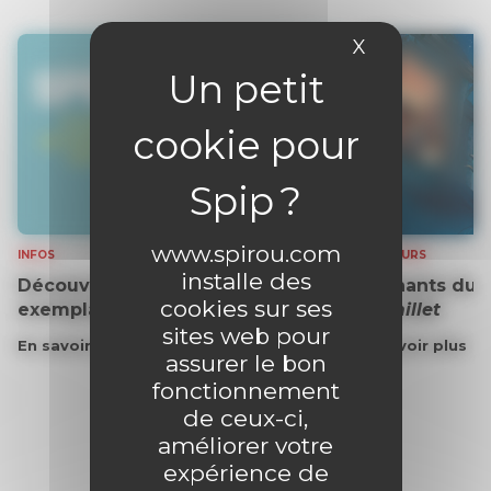
X
Masquer le 
www.spirou.com
INFOS
CONCOURS
installe des
Découvrez gratuitement un
Gagnants du 
cookies sur ses
exemplaire du journal !
Grémillet
sites web pour
En savoir plus
En savoir plus
assurer le bon
fonctionnement
de ceux-ci,
améliorer votre
expérience de