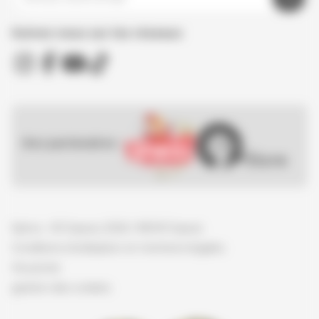
Suivez nous sur les réseaux
Nos partenaires :
Spirou - © Dupuis, 2026 / NB © Dupuis
Conditions d'utilisation et mentions légales
Vie privée
gestion des cookies