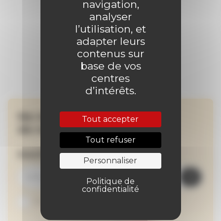
navigation,
analyser
l’utilisation, et
adapter leurs
contenus sur
base de vos
centres
d’intérêts.
Ne manquez aucune
Tout accepter
de nos actualités !
Tout refuser
Inscrivez-vous à la newsletter
Personnaliser
Politique de
confidentialité
Je suis abonné au site