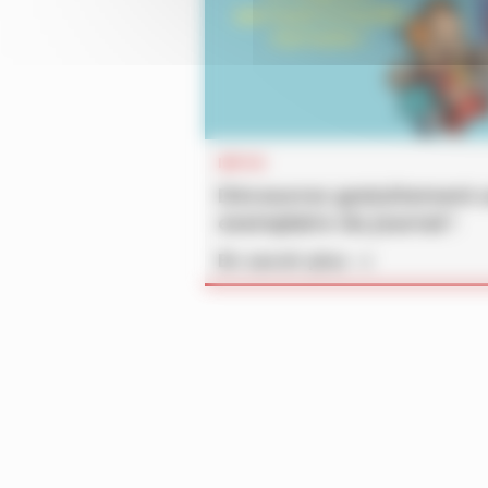
INFOS
Découvrez gratuitement 
exemplaire du journal !
En savoir plus