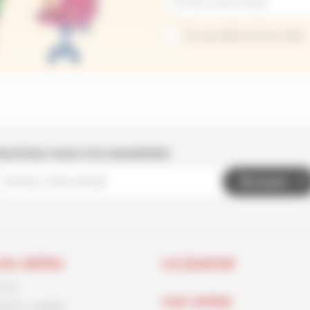
Je suis abonné au site
nscrivez-vous à la newsletter
Envoyer
es séries
Le journal
rnck
Les actus
aston Lagaffe