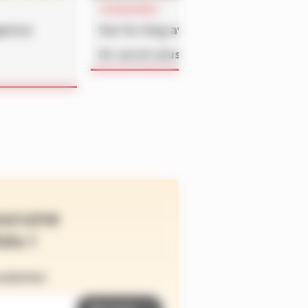
SOMMAIRES
gence
Sur le ring avec Mi-Mouche
En savoir plus
ucune
és !
wsletter