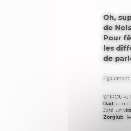
Oh, sup
de Nels
Pour fê
les dif
de parl
Également 
SPIROU vs F
Dad
au meil
José, un vis
Zorglub
: l