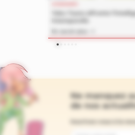
SOMMAIRES
Yoko Tsuno affronte l’intelli
intemporelle
En savoir plus
Ne manquez a
de nos actualit
Inscrivez-vous à la ne