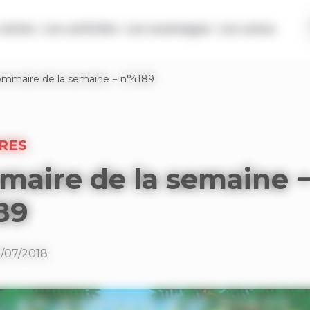
séries
Les activités
Les avantages
Les actus
mmaire de la semaine − n°4189
RES
aire de la semaine 
89
5/07/2018