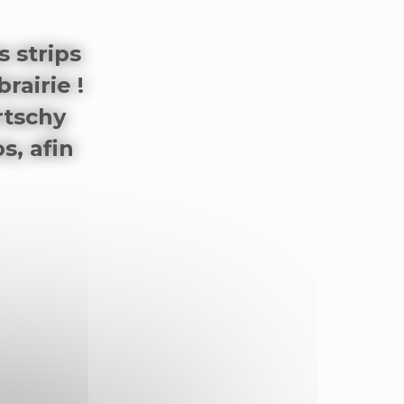
s strips
rairie !
rtschy
s, afin