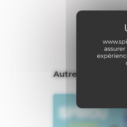
0 comme
www.spir
assurer
expérience
Autres articles