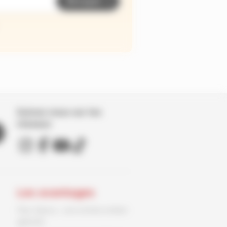
Envoyer
Suivez nous sur les
réseaux
Les avantages
Parc Spirou : une entrée enfant
gratuite