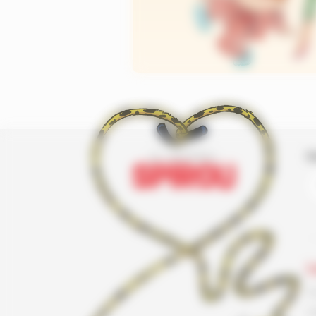
I
L
F
G