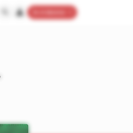
Je m’abonne
−