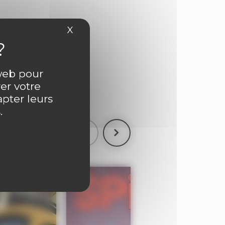
X
Masquer le bandeau des cookies
ntaire
 web pour
er votre
apter leurs
.