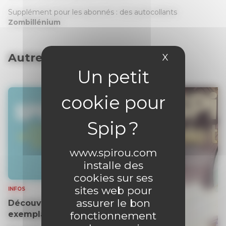
Supplément pour les abonnés : des autocollants
Zombillénium
Autres articles
X
Masquer le 
www.spirou.com
installe des
cookies sur ses
sites web pour
INFOS
assurer le bon
Découvrez gratuitement un
fonctionnement
exemplaire du journal !