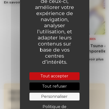
de ceux-ci,
En savoir plus
améliorer votre
expérience de
navigation,
analyser
l’utilisation, et
adapter leurs
SOMMAIRES
contenus sur
Yoko Tsuno aff
base de vos
intemporelle
centres
En savoir plus
d’intérêts.
Tout accepter
Tout refuser
Ne manquez aucune
Personnaliser
de nos actualités !
Politique de