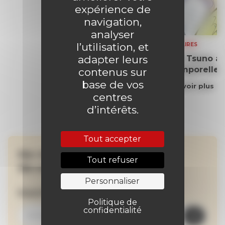
expérience de
navigation,
analyser
l’utilisation, et
SOMMAIRES
adapter leurs
Yoko Tsuno aff
intemporelle
contenus sur
base de vos
En savoir plus
centres
d’intérêts.
Tout accepter
Ne manquez aucune
Tout refuser
de nos actualités !
Personnaliser
Inscrivez-vous à la newsletter
Politique de
confidentialité