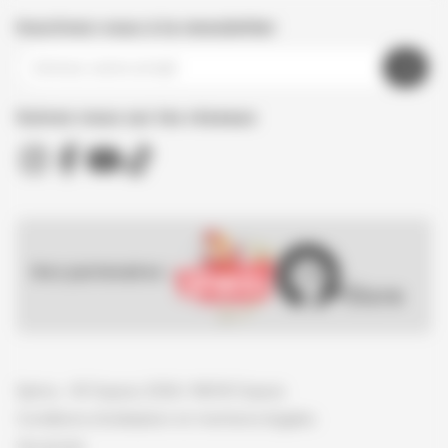
Inscrivez-vous à la newsletter
Suivez nous sur les réseaux
Nos partenaires :
Spirou - © Dupuis, 2026 / NB © Dupuis
Conditions d'utilisation et mentions légales
Vie privée