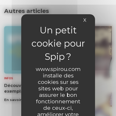
Autres articles
X
Masquer le 
www.spirou.com
installe des
INFOS
cookies sur ses
Découvrez gratuitement un
sites web pour
exemplaire du journal !
assurer le bon
En savoir plus
fonctionnement
de ceux-ci,
améliorer votre