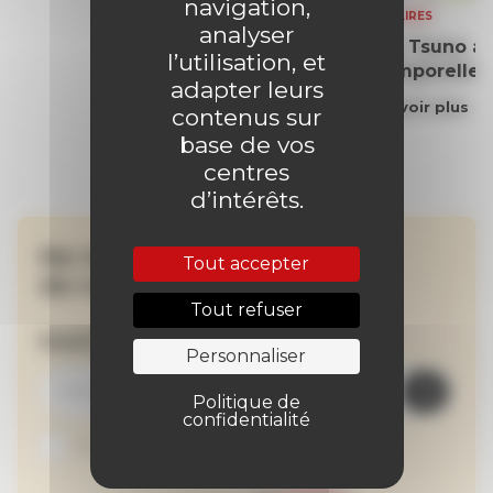
navigation,
SOMMAIRES
analyser
Yoko Tsuno aff
l’utilisation, et
intemporelle
adapter leurs
En savoir plus
contenus sur
base de vos
centres
d’intérêts.
Ne manquez aucune
Tout accepter
de nos actualités !
Tout refuser
Inscrivez-vous à la newsletter
Personnaliser
Politique de
confidentialité
Je suis abonné au site