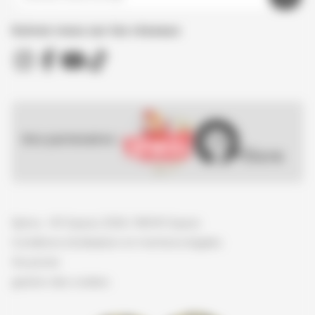
Suivez nous sur les réseaux
Nos partenaires :
Spirou - © Dupuis, 2026 / NB © Dupuis
Conditions d'utilisation et mentions légales
Vie privée
gestion des cookies