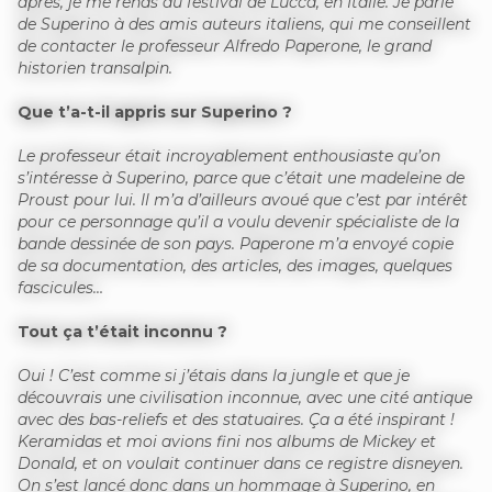
après, je me rends au festival de Lucca, en Italie. Je parle
de Superino à des amis auteurs italiens, qui me conseillent
de contacter le professeur Alfredo Paperone, le grand
historien transalpin.
Que t’a-t-il appris sur Superino ?
Le professeur était incroyablement enthousiaste qu’on
s’intéresse à Superino, parce que c’était une madeleine de
Proust pour lui. Il m’a d’ailleurs avoué que c’est par intérêt
pour ce personnage qu’il a voulu devenir spécialiste de la
bande dessinée de son pays. Paperone m’a envoyé copie
de sa documentation, des articles, des images, quelques
fascicules…
Tout ça t’était inconnu ?
Oui ! C’est comme si j’étais dans la jungle et que je
découvrais une civilisation inconnue, avec une cité antique
avec des bas-reliefs et des statuaires. Ça a été inspirant !
Keramidas et moi avions fini nos albums de Mickey et
Donald, et on voulait continuer dans ce registre disneyen.
On s’est lancé donc dans un hommage à Superino, en