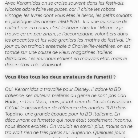
Avec Keramidas on se croise souvent dans les festivals.
Nicolas adore faire les puces, car il chine les robots
vintage, les livres dont vous êtes le héros, les petits soldats
en plastique des années 1960-1970… Il a une quinzaine de
collections en cours, c’est le bazar chez lui ! Même si je
trouve ça un peu zinzin, je l’accompagne volontiers dans
les brocantes et les vide-greniers les matins de festival. Un
jour qu’on traînait ensemble à Charleville-Mézières, on est
tombé sur une caisse de vieux magazines italiens
défraîchis. Les journaux étaient en mauvais état, mais le
dessin était très séduisant.
Vous êtes tous les deux amateurs de fumetti ?
Oui. Keramidas a travaillé pour Disney, il adore la BD
italienne, ses auteurs préférés du genre ne sont pas Carl
Barks, ni Don Rosa, mais plutôt ceux de l’école Cavazzano.
C’était le dessinateur de référence des années 1970 dans
Topolino
, une grande époque pour la BD italienne. En
découvrant ce fumetto qui nous était totalement inconnu,
nous étions excités ! On voulait en savoir plus, mains on ne
trouvait rien de très précis sur Superino. Quelques jours