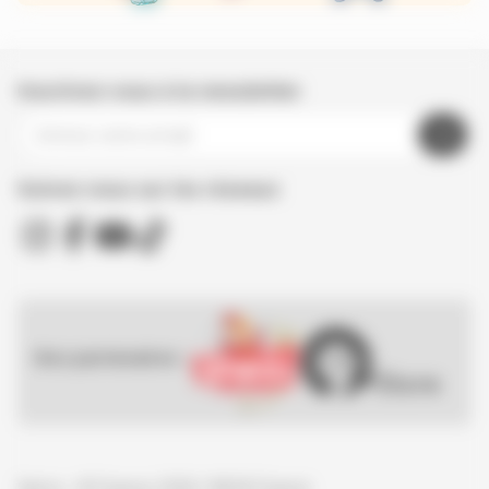
Inscrivez-vous à la newsletter
Suivez nous sur les réseaux
Nos partenaires :
Spirou - © Dupuis, 2026 / NB © Dupuis