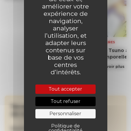
améliorer votre
expérience de
navigation,
analyser
l’utilisation, et
adapter leurs
SOMMAIRES
contenus sur
Yoko Tsuno aff
base de vos
intemporelle
centres
En savoir plus
d’intérêts.
Tout accepter
Tout refuser
Ne manquez aucune
de nos actualités !
Personnaliser
Politique de
Inscrivez-vous à la newsletter
confidentialité