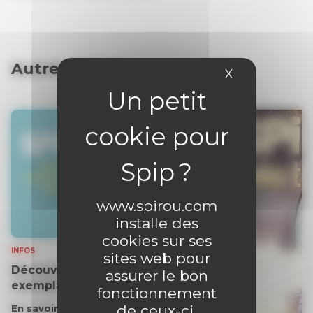
Autres articles
X
Masquer le 
www.spirou.com
installe des
cookies sur ses
INFOS
sites web pour
Découvrez gratuitement un
assurer le bon
exemplaire du journal !
fonctionnement
de ceux-ci,
En savoir plus