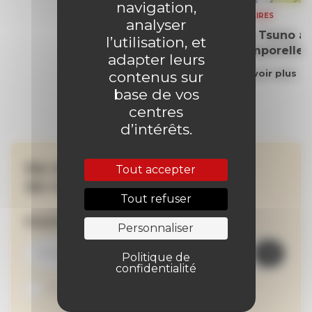
navigation,
SOMMAIRES
analyser
Yoko Tsuno aff
l’utilisation, et
intemporelle
adapter leurs
En savoir plus
contenus sur
base de vos
centres
d’intérêts.
Ne manquez aucune
Tout accepter
de nos actualités !
Tout refuser
Inscrivez-vous à la newsletter
Personnaliser
Politique de
confidentialité
Je suis abonné au site