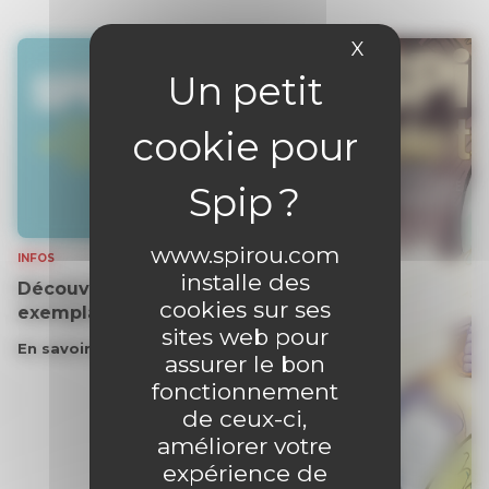
X
Masquer le 
www.spirou.com
INFOS
installe des
Découvrez gratuitement un
cookies sur ses
exemplaire du journal !
sites web pour
En savoir plus
assurer le bon
fonctionnement
de ceux-ci,
améliorer votre
expérience de