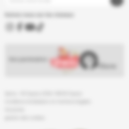
Suivez nous sur les réseaux
Nos partenaires :
Spirou - © Dupuis, 2026 / NB © Dupuis
Conditions d'utilisation et mentions légales
Vie privée
gestion des cookies