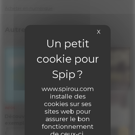
Acheter en numérique
Autres articles
X
Masquer le 
www.spirou.com
installe des
cookies sur ses
INFOS
sites web pour
Découvrez gratuitement un
assurer le bon
exemplaire du journal !
fonctionnement
de ceux-ci,
En savoir plus