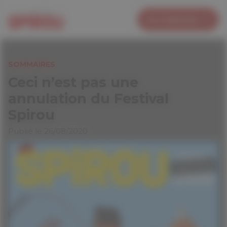
Panneau de gestion des cookies
Je m’abonne
SOMMAIRES
Ceci n’est pas une
annulation du Festival
Spirou
Publié le 26/08/2020