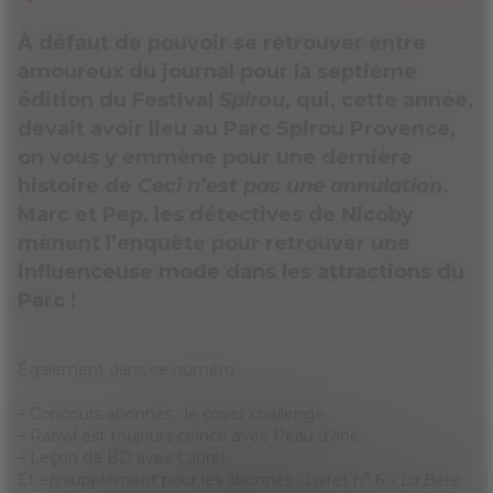
À défaut de pouvoir se retrouver entre
amoureux du journal pour la septième
édition du Festival
Spirou
, qui, cette année,
devait avoir lieu au Parc Spirou Provence,
on vous y emmène pour une dernière
histoire de
Ceci n’est pas une annulation
.
Marc et Pep, les détectives de Nicoby
mènent l’enquête pour retrouver une
influenceuse mode dans les attractions du
Parc !
Également dans ce numéro :
– Concours abonnés : le cover challenge
– Raowl est toujours coincé avec Peau d’âne…
– Leçon de BD avec Laurel
Et en supplément pour les abonnés : Livret n° 6 –
La Bête