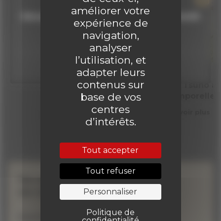
améliorer votre
Découvrir gratuitement un numéro inédit
expérience de
!
navigation,
analyser
Clique ici !
l’utilisation, et
adapter leurs
SOMMAIRES
contenus sur
Yoko Tsuno aff
base de vos
intemporelle
centres
En savoir plus
d’intérêts.
Tout accepter
Tout refuser
Ne manquez aucune
de nos actualités !
Personnaliser
Politique de
Inscrivez-vous à la newsletter
confidentialité