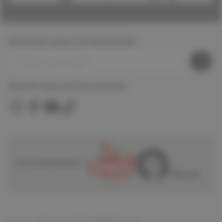
Inscrivez-vous à la newsletter
Suivez nous sur les réseaux
Nos partenaires :
Spirou - © Dupuis, 2026 / NB © Dupuis