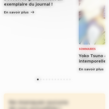
exemplaire du journal !
En savoir plus
SOMMAIRES
Yoko Tsuno aff
intemporelle
En savoir plus
Ne manquez aucune
de nos actualités !