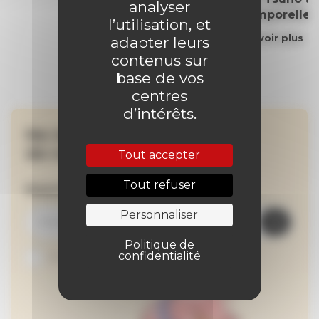
analyser
intemporelle
l’utilisation, et
En savoir plus
adapter leurs
contenus sur
base de vos
centres
d’intérêts.
Ne manquez aucune
de nos actualités !
Tout accepter
Tout refuser
Inscrivez-vous à la newsletter
Personnaliser
Politique de
confidentialité
Je suis abonné au site