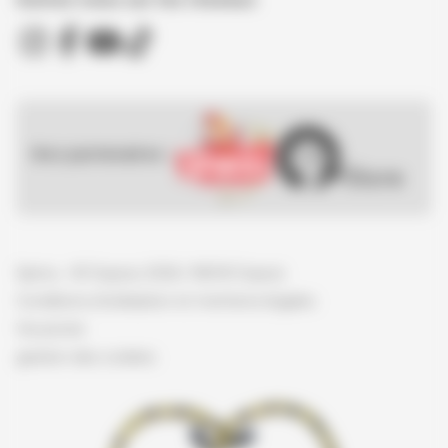
Nos partenaires :
Spirou - © Dupuis, 2026 / NB © Dupuis
Conditions d'utilisation et mentions légales
Vie privée
gestion des cookies