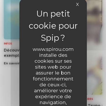
X
Masquer le 
INFOS
www.spirou.com
Découvrez gratuitement un
installe des
exemplaire du journal !
cookies sur ses
En savoir plus
sites web pour
assurer le bon
fonctionnement
de ceux-ci,
améliorer votre
expérience de
SOMMAIRES
navigation,
Yoko Tsuno aff