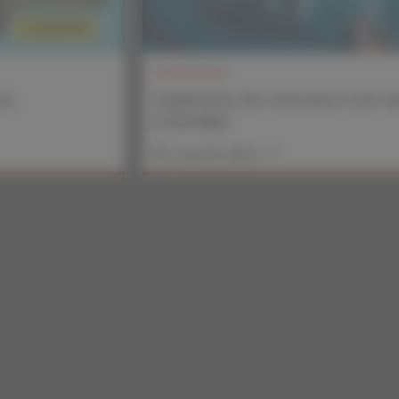
CONCOURS
un
Gagnants du concours
Les s
Grémillet
En savoir plus