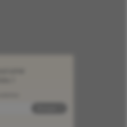
ucune
és !
wsletter
Envoyer