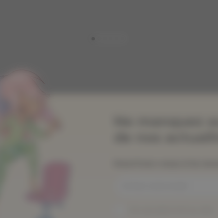
Ne manquez a
de nos actualit
Inscrivez-vous à la ne
Je suis abonné au site