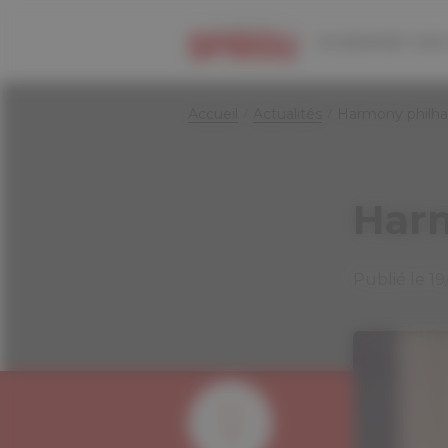
Panneau de gestion des cookies
Le journal
Les 
Accueil
Actualités
Harmony philh
Har
Publié le 1
0