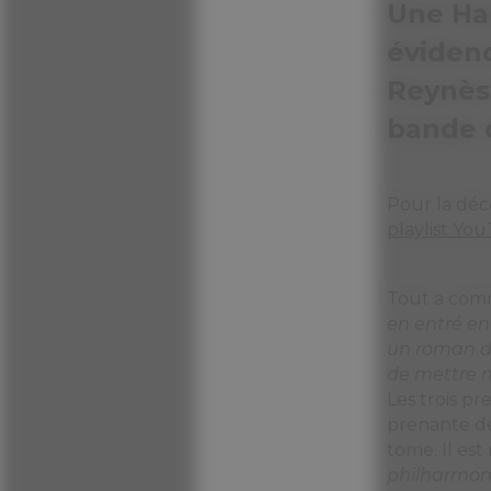
Une Ha
évidenc
Reynès 
bande o
Pour la déco
playlist Yo
Tout a com
en entré en
un roman d
de mettre 
Les trois p
prenante de
tome. Il es
philharmoniq