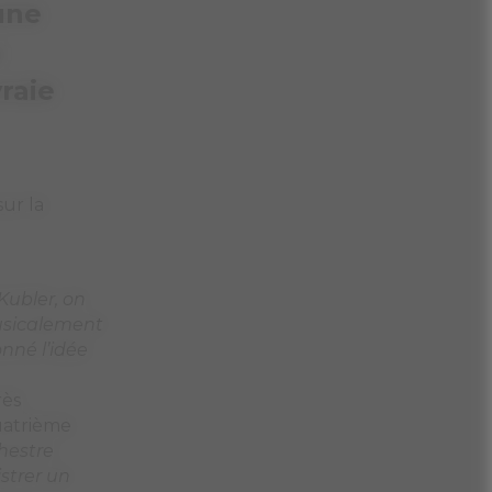
une
u
raie
ur la
Kubler, on
musicalement
né l’idée
rès
uatrième
hestre
istrer un