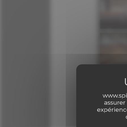
www.spir
assurer
expérience