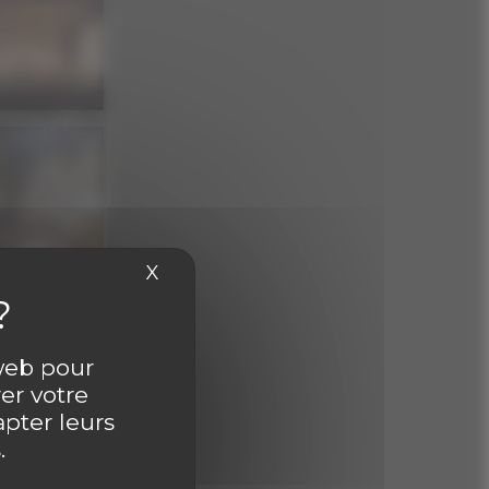
X
Masquer le bandeau des cookies
 web pour
er votre
apter leurs
.