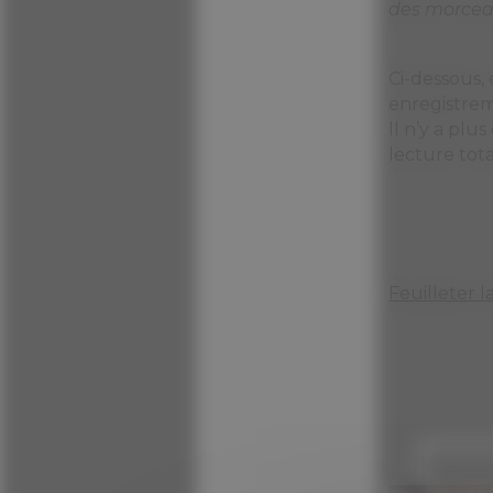
des morcea
Ci-dessous,
enregistrem
ll n’y a plu
lecture total
Feuilleter l