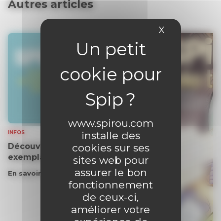
Autres articles
X
Masquer le 
www.spirou.com
installe des
INFOS
cookies sur ses
Découvrez gratuitement un
exemplaire du journal !
sites web pour
assurer le bon
En savoir plus
fonctionnement
de ceux-ci,
améliorer votre