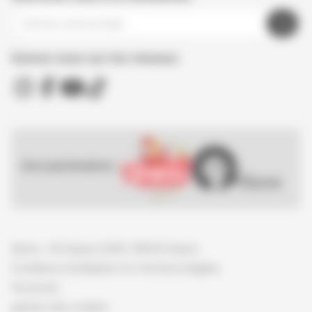
Suivez nous sur les réseaux
Nos partenaires :
Spirou - © Dupuis, 2026 / NB © Dupuis
Conditions d'utilisation et mentions légales
Vie privée
gestion des cookies