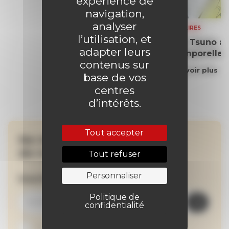
expérience de
navigation,
analyser
SOMMAIRES
l’utilisation, et
Yoko Tsuno aff
adapter leurs
intemporelle
contenus sur
En savoir plus
base de vos
centres
d’intérêts.
Tout accepter
Ne manquez aucune
de nos actualités !
Tout refuser
Personnaliser
Inscrivez-vous à la newsletter
Politique de
confidentialité
Je suis abonné au site