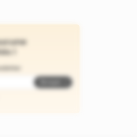
ucune
és !
wsletter
Envoyer