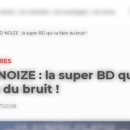
séries
Les activités
Les avantages
Les actus
D NOIZE : la super BD qui va faire du bruit !
RES
NOIZE : la super BD q
 du bruit !
/11/2018