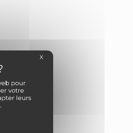
X
Masquer le bandeau des cookies
 web pour
er votre
apter leurs
.
ntaire