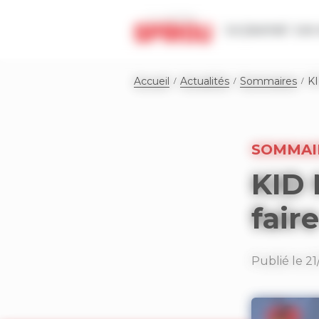
Panneau de gestion des cookies
Le journal
Les 
Accueil
Actualités
Sommaires
KI
SOMMAI
KID 
faire
Publié le 21