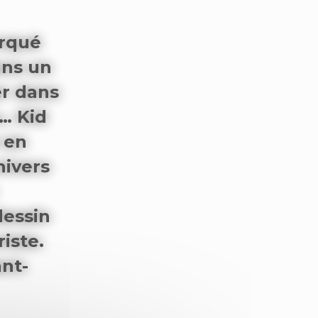
arqué
ans un
er dans
s… Kid
e en
nivers
dessin
iste.
ant-