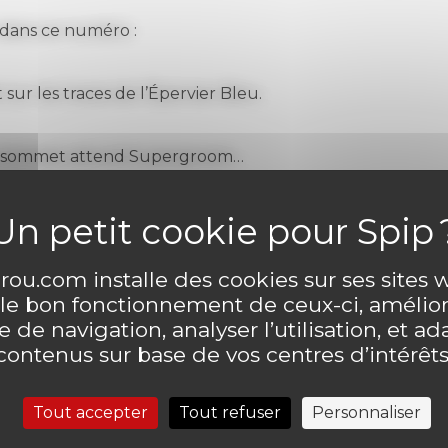
dans ce numéro :
 sur les traces de l’Épervier Bleu.
 sommet attend Supergroom…
es Bleues
: dernier épisode du nouvel album, « Sallie »
ou.com installe des cookies sur ses sites
 le bon fonctionnement de ceux-ci, amélior
 de navigation, analyser l’utilisation, et ad
contenus sur base de vos centres d’intérêts
ntaire
Laisser un comme
Tout accepter
Tout refuser
Personnaliser