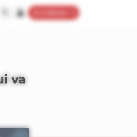
Je m’abonne
ui va