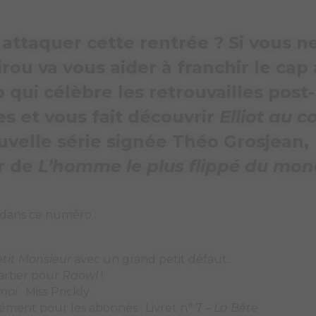
artier pour
Raowl
!
moi
: Miss Prickly
ément pour les abonnés : Livret n° 7 –
La Bête
 numérique