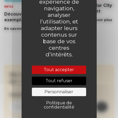
expérience de
Masdar City – 
INFOS
navigation,
désert
Découvrez gratuitement un
analyser
exemplaire du journal !
En savoir plus
l’utilisation, et
adapter leurs
En savoir plus
contenus sur
base de vos
centres
d’intérêts.
Tout accepter
Ne manquez aucune
de nos actualités !
Tout refuser
Personnaliser
Inscrivez-vous à la newsletter
Politique de
confidentialité