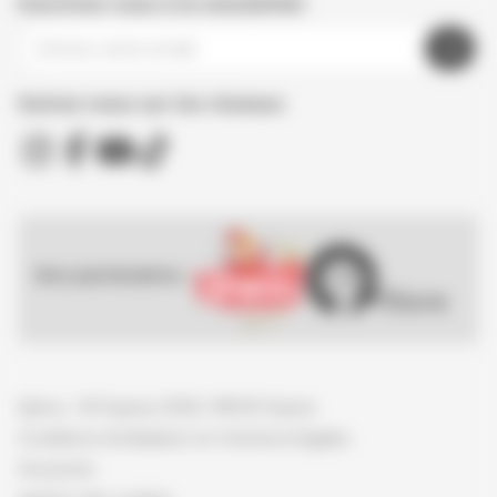
Inscrivez-vous à la newsletter
Suivez nous sur les réseaux
Nos partenaires :
Spirou - © Dupuis, 2026 / NB © Dupuis
Conditions d'utilisation et mentions légales
Vie privée