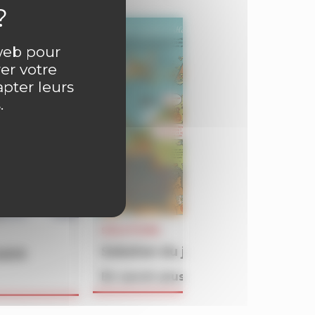
 web pour
er votre
apter leurs
.
SOLUTIONS
Solution du jeu BATAILLON du 
4609
En savoir plus