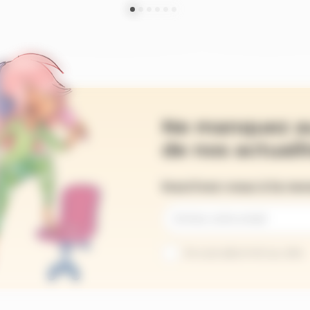
Ne manquez a
de nos actualit
Inscrivez-vous à la ne
Je suis abonné au site