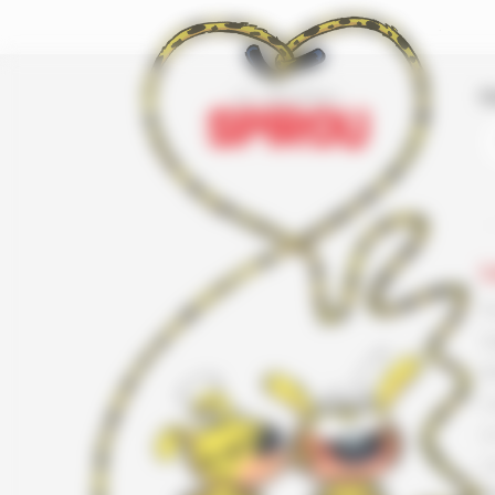
I
L
F
G
K
L
L
L