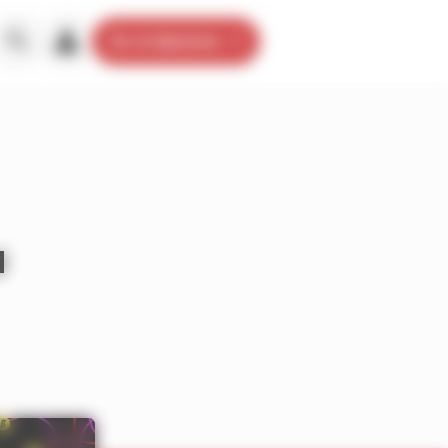
Je m’abonne
u