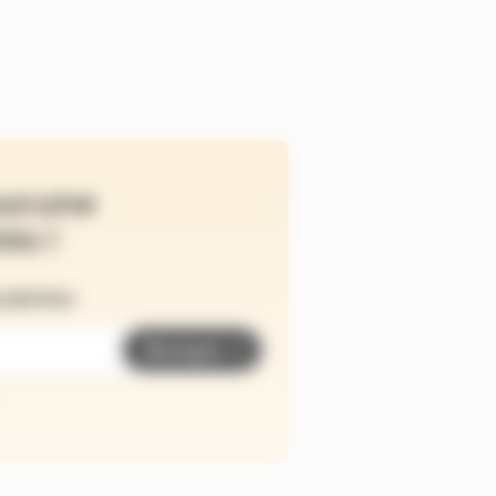
ucune
és !
wsletter
Envoyer