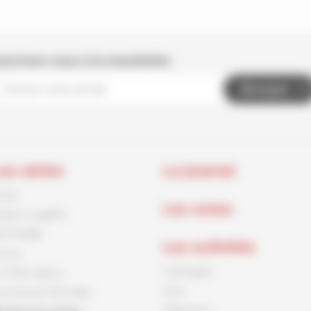
nscrivez-vous à la newsletter
Envoyer
es séries
Le journal
rnck
Les actus
aston Lagaffe
id Paddle
Les activités
ouca
Coloriages
e Petit Spirou
Jeux
es Soeurs Grémillet
Papertoys