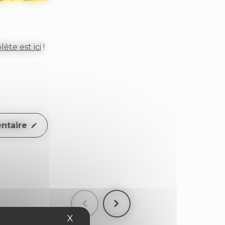
ète est ici
!
ntaire
X
Masquer le bandeau des cookies