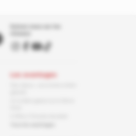
Suivez nous sur les
réseaux
Les avantages
Parc Spirou : une entrée enfant
gratuite
Un ex-libris gratuit sur le 9ème
Store
3 offres, 3 fois plus de plaisir
Tous les avantages