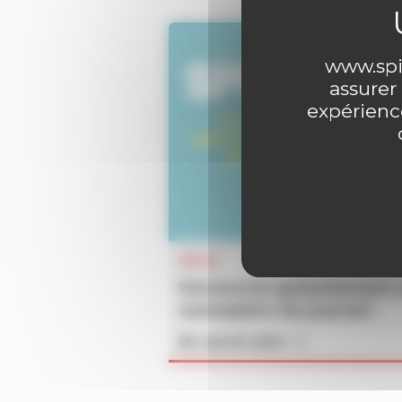
www.spir
assurer
expérience
INFOS
Découvrez gratuitement 
exemplaire du journal !
En savoir plus