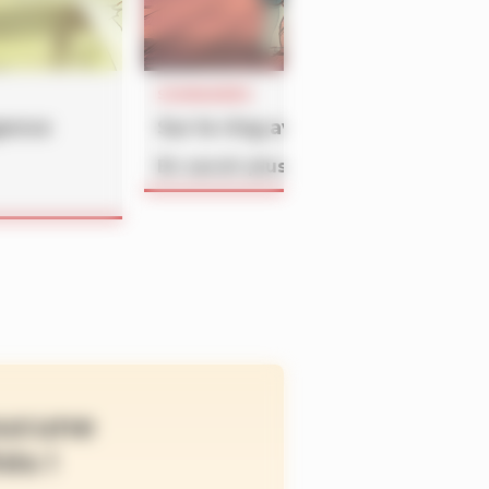
SOMMAIRES
gence
Sur le ring avec Mi-Mouche
En savoir plus
ucune
és !