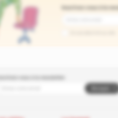
Inscrivez-vous à la ne
Je suis abonné au site
nscrivez-vous à la newsletter
Envoyer