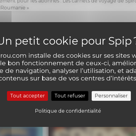
ément pour les abonnés : Les carnets de voyage de Spir
n Roumanie »
ntaire
ou.com installe des cookies sur ses sites
Laisser un comme
 le bon fonctionnement de ceux-ci, amélior
 de navigation, analyser l’utilisation, et ad
contenus sur base de vos centres d’intérêts
Tout accepter
Tout refuser
Personnaliser
Politique de confidentialité