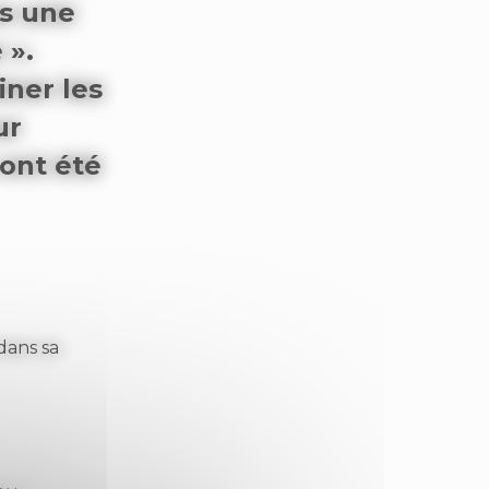
s une
 ».
iner les
ur
ont été
dans sa