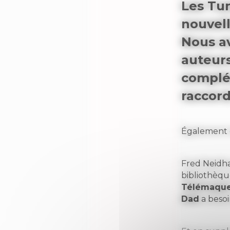
Les Tu
nouvell
Nous av
auteurs
complém
raccord
Également 
Fred Neidhar
bibliothèqu
Télémaqu
Dad
a besoi