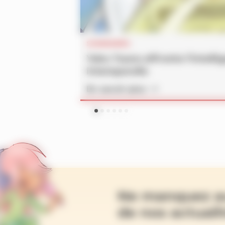
SOMMAIRES
Yoko Tsuno affronte l’intelli
intemporelle
En savoir plus
Ne manquez a
de nos actualit