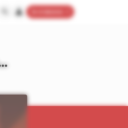
Je m’abonne
é…