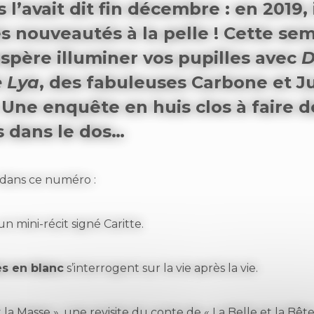
 l’avait dit fin décembre : en 2019, i
s nouveautés à la pelle ! Cette sem
spère illuminer vos pupilles avec
D
e Lya
, des fabuleuses Carbone et J
Une enquête en huis clos à faire d
s dans le dos…
dans ce numéro :
 un mini-récit signé Caritte.
s en blanc
s’interrogent sur la vie après la vie.
t la Masse », une revisite du conte de « La Belle et la Bête