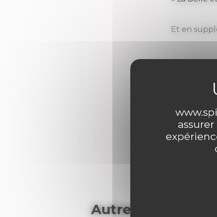
Et en suppl
www.spir
assurer
0 comme
expérience
Autres articles