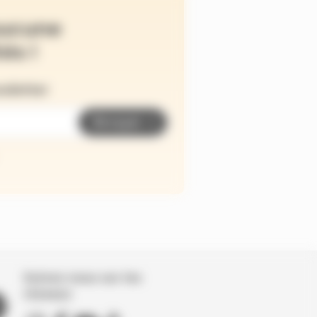
ucune
és !
wsletter
Envoyer
Suivez nous sur les
réseaux