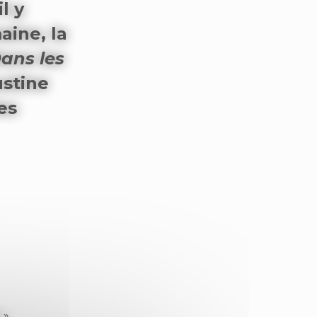
l y
aine, la
ans les
ustine
es
 ».