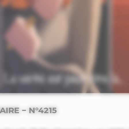
IRE − N°4215