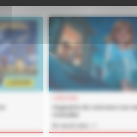
CONCOURS
un
Gagnants du concours
Les s
Grémillet
En savoir plus