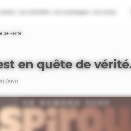
séries
Les activités
Les avantages
Les actus
e de vérité…
est en quête de vérit
/01/1970