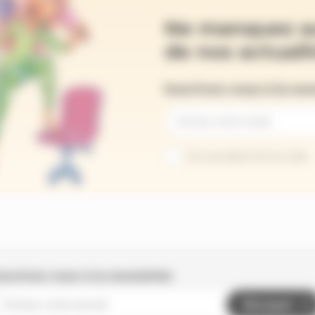
Ne manquez a
de nos actualit
Inscrivez-vous à la ne
Je suis abonné au site
nscrivez-vous à la newsletter
Envoyer