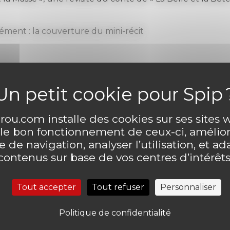
ément : la couverture du mini-récit
ou.com installe des cookies sur ses sites
 le bon fonctionnement de ceux-ci, amélior
ntaire
 de navigation, analyser l’utilisation, et ad
Laisser un comme
contenus sur base de vos centres d’intérêts
Tout accepter
Tout refuser
Personnaliser
Politique de confidentialité