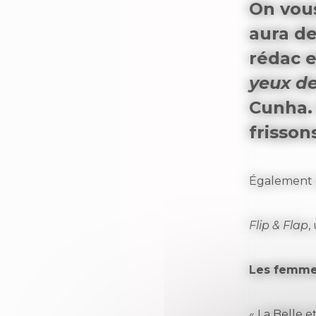
On vous
aura de
rédac e
yeux d
Cunha. 
frisson
Également 
Flip & Flap
,
Les femme
« La Belle e