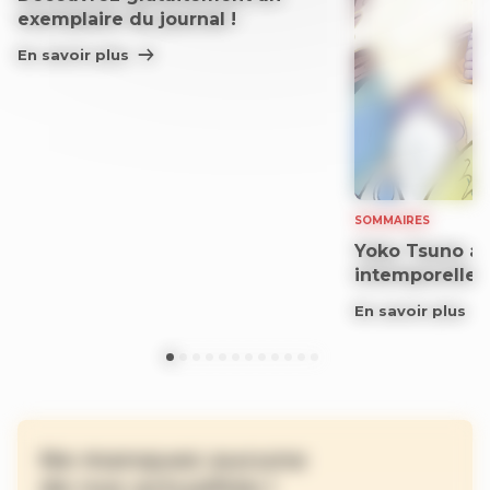
exemplaire du journal !
En savoir plus
SOMMAIRES
Yoko Tsuno aff
intemporelle
En savoir plus
Ne manquez aucune
de nos actualités !