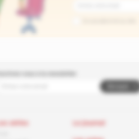
Je suis abonné au site
nscrivez-vous à la newsletter
Envoyer
es séries
Le journal
rnck