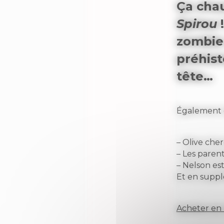
Ça chau
Spirou
!
zombie
préhist
tête…
Également 
– Olive che
– Les paren
– Nelson est
Et en suppl
Acheter en