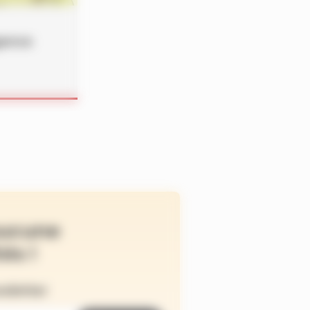
gence
ucune
és !
wsletter