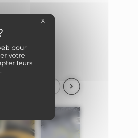
X
Masquer le bandeau des cookies
ntaire
 web pour
er votre
apter leurs
.