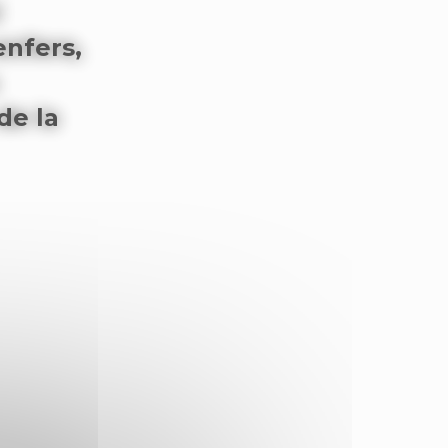
l
enfers,
de la