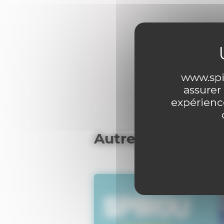
0 comme
www.spir
assurer
expérience
Autres articles