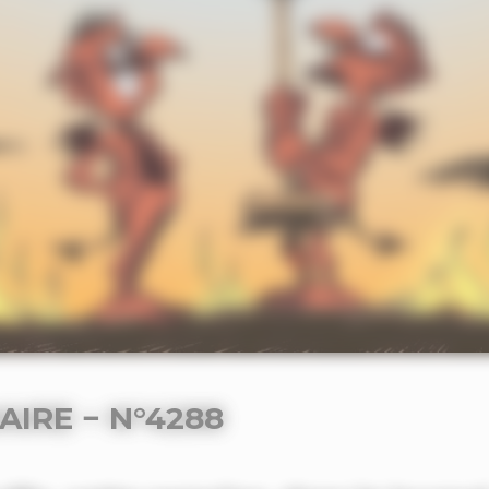
IRE − N°4288