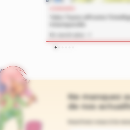
SOMMAIRES
Yoko Tsuno affronte l’intelli
intemporelle
En savoir plus
Ne manquez a
de nos actualit
Inscrivez-vous à la ne