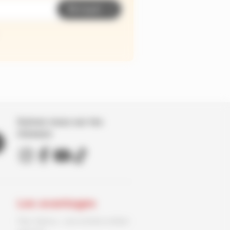
Envoyer
Suivez nous sur les
réseaux
Les avantages
Parc Spirou : une entrée enfant