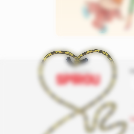
I
L
F