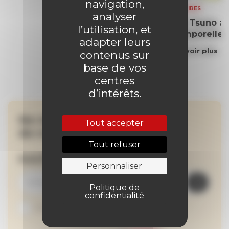
navigation,
SOMMAIRES
analyser
Yoko Tsuno aff
l’utilisation, et
intemporelle
adapter leurs
En savoir plus
contenus sur
base de vos
centres
d’intérêts.
Ne manquez aucune
Tout accepter
de nos actualités !
Tout refuser
Inscrivez-vous à la newsletter
Personnaliser
Politique de
confidentialité
Je suis abonné au site