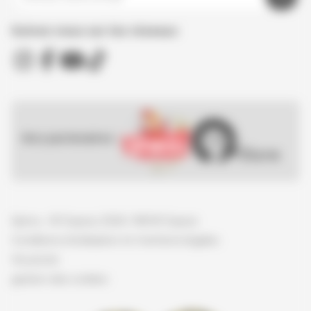
Suivez nous sur les réseaux
Nos partenaires :
Spirou - © Dupuis, 2026 / NB © Dupuis
Conditions d'utilisation et mentions légales
Vie privée
gestion des cookies