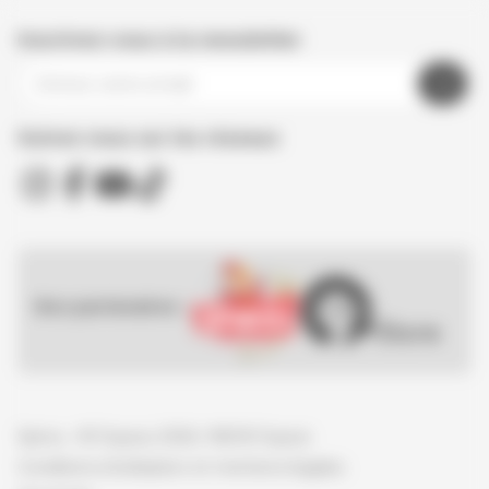
Inscrivez-vous à la newsletter
Suivez nous sur les réseaux
Nos partenaires :
Spirou - © Dupuis, 2026 / NB © Dupuis
Conditions d'utilisation et mentions légales