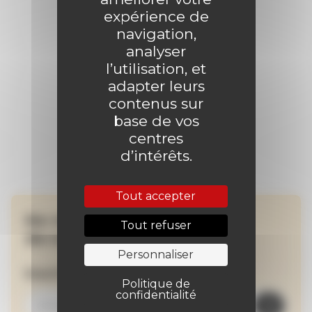
expérience de
navigation,
analyser
l’utilisation, et
adapter leurs
contenus sur
base de vos
centres
d’intérêts.
Tout accepter
Ne manquez aucune
Tout refuser
de nos actualités !
Personnaliser
Inscrivez-vous à la newsletter
Politique de
confidentialité