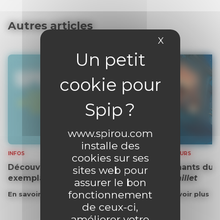
Autres articles
X
Masquer le 
www.spirou.com
installe des
INFOS
CONCOURS
cookies sur ses
Découvrez gratuitement un
Gagnants du 
sites web pour
exemplaire du journal !
Grémillet
assurer le bon
fonctionnement
En savoir plus
En savoir plus
de ceux-ci,
améliorer votre