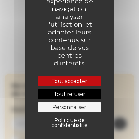
expérience de
navigation,
analyser
l’utilisation, et
adapter leurs
contenus sur
base de vos
centres
d’intérêts.
Tout accepter
Ne manquez aucune
de nos actualités !
Tout refuser
Personnaliser
Inscrivez-vous à la newsletter
Politique de
confidentialité
Je suis abonné au site