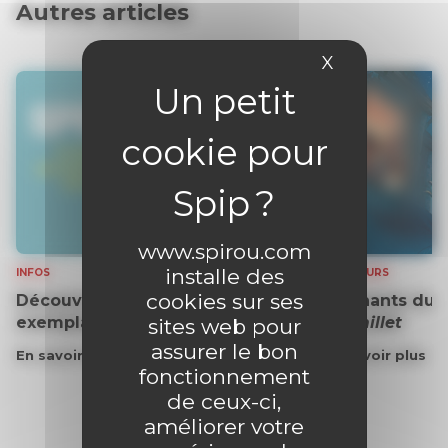
Autres articles
X
Masquer le 
www.spirou.com
installe des
INFOS
CONCOURS
cookies sur ses
Découvrez gratuitement un
Gagnants du 
exemplaire du journal !
Grémillet
sites web pour
assurer le bon
En savoir plus
En savoir plus
fonctionnement
de ceux-ci,
améliorer votre