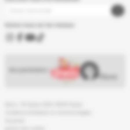
Suivez nous sur les réseaux
Nos partenaires :
Spirou - © Dupuis, 2026 / NB © Dupuis
Conditions d'utilisation et mentions légales
Vie privée
gestion des cookies