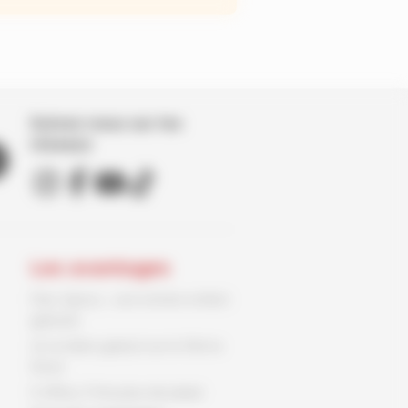
Suivez nous sur les
réseaux
Les avantages
Parc Spirou : une entrée enfant
gratuite
Un ex-libris gratuit sur le 9ème
Store
3 offres, 3 fois plus de plaisir