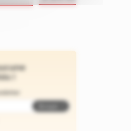
ucune
és !
wsletter
Envoyer