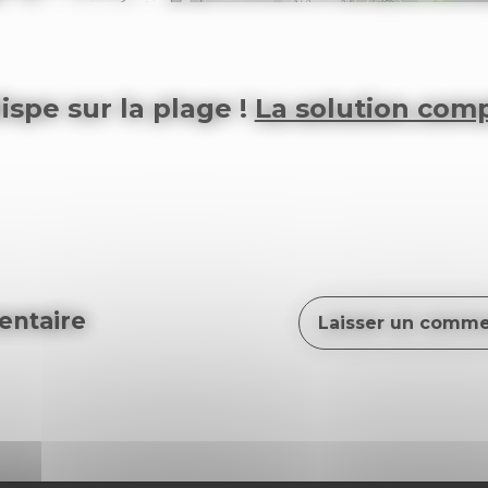
spe sur la plage !
La solution com
ntaire
Laisser un comme