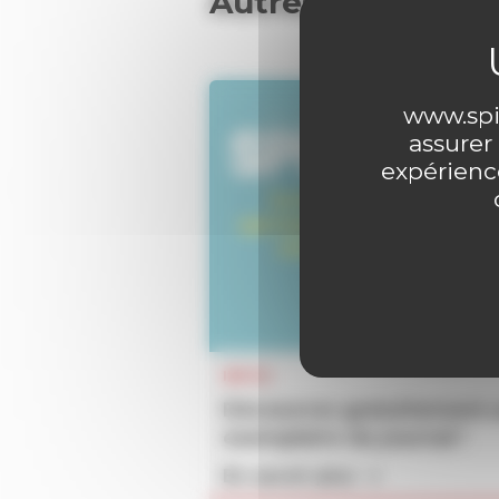
Autres articles
www.spir
assurer
expérience
INFOS
Découvrez gratuitement 
exemplaire du journal !
En savoir plus