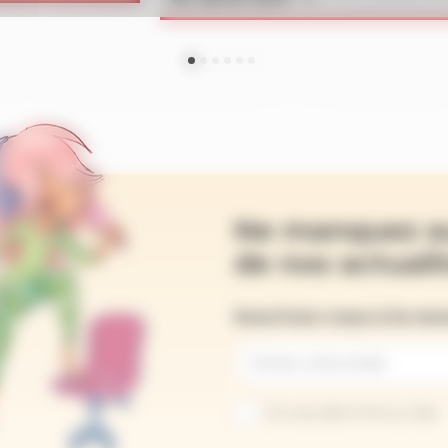
Ne manquez a
de nos actualit
Inscrivez-vous à la ne
Je suis abonné au site