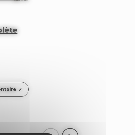
plète
ntaire