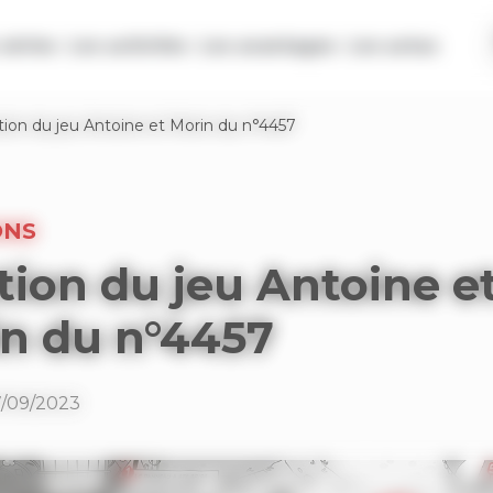
séries
Les activités
Les avantages
Les actus
tion du jeu Antoine et Morin du n°4457
ONS
tion du jeu Antoine e
n du n°4457
7/09/2023