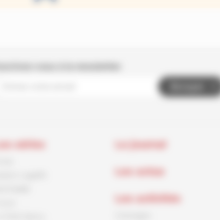
nscrivez-vous à la newsletter
Envoyer
es séries
Le journal
rnck
Les actus
aston Lagaffe
id Paddle
Les activités
ouca
Coloriages
e Petit Spirou