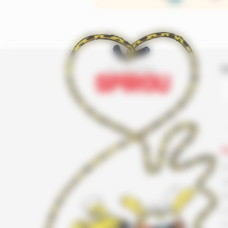
I
L
F
G
K
L
L