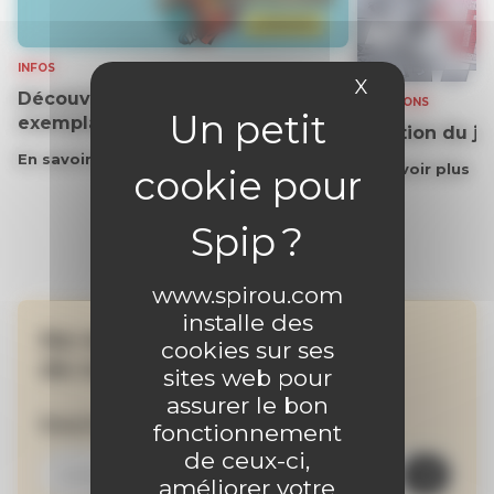
INFOS
X
Masquer le 
Découvrez gratuitement un
SOLUTIONS
exemplaire du journal !
Solution du j
En savoir plus
En savoir plus
www.spirou.com
installe des
Ne manquez aucune
cookies sur ses
de nos actualités !
sites web pour
assurer le bon
Inscrivez-vous à la newsletter
fonctionnement
de ceux-ci,
améliorer votre