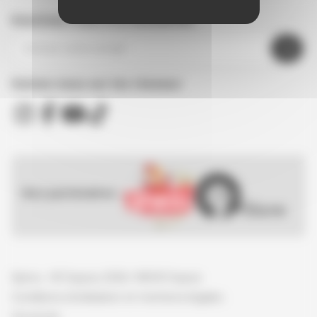
Inscrivez-vous à la newsletter
Suivez nous sur les réseaux
Nos partenaires :
Spirou - © Dupuis, 2026 / NB © Dupuis
Conditions d'utilisation et mentions légales