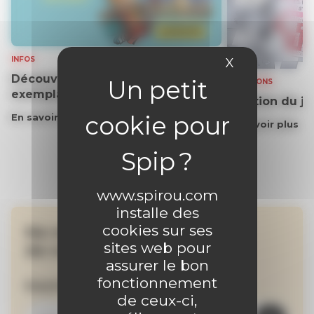
INFOS
X
Masquer le 
Découvrez gratuitement un
SOLUTIONS
exemplaire du journal !
Solution du j
En savoir plus
En savoir plus
www.spirou.com
installe des
cookies sur ses
Ne manquez aucune
sites web pour
de nos actualités !
assurer le bon
fonctionnement
Inscrivez-vous à la newsletter
de ceux-ci,