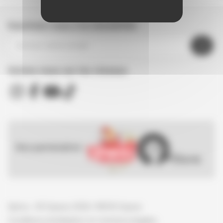
Inscrivez-vous à la newsletter
Suivez nous sur les réseaux
Nos partenaires :
Spirou - © Dupuis, 2026 / NB © Dupuis
Conditions d'utilisation et mentions légales