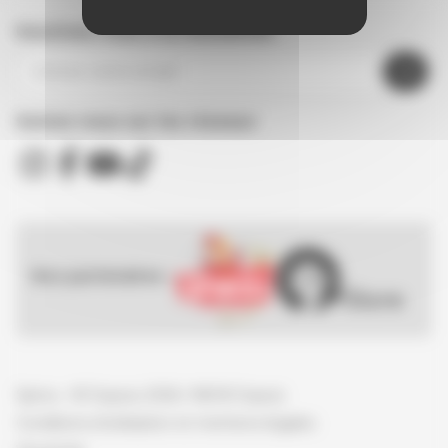
Inscrivez-vous à la newsletter
Suivez nous sur les réseaux
Nos partenaires :
Spirou - © Dupuis, 2026 / NB © Dupuis
Conditions d'utilisation et mentions légales