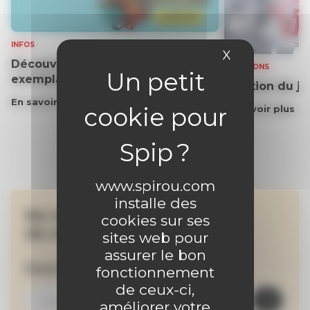
INFOS
X
Masquer le 
Découvrez gratuitement un
SOLUTIONS
exemplaire du journal !
Solution du j
En savoir plus
En savoir plus
www.spirou.com
installe des
Ne manquez aucune
cookies sur ses
de nos actualités !
sites web pour
assurer le bon
Inscrivez-vous à la newsletter
fonctionnement
de ceux-ci,
améliorer votre