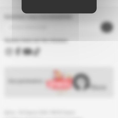
Inscrivez-vous à la newsletter
Suivez nous sur les réseaux
Nos partenaires :
Spirou - © Dupuis, 2026 / NB © Dupuis