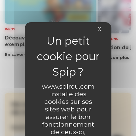
X
Masquer le 
INFOS
Découvrez gratuitement un
SOLUTIONS
exemplaire du journal !
Solution du j
En savoir plus
En savoir plus
www.spirou.com
installe des
cookies sur ses
Ne manquez aucune
sites web pour
de nos actualités !
assurer le bon
fonctionnement
Inscrivez-vous à la newsletter
de ceux-ci,