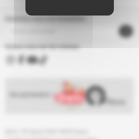
Inscrivez-vous à la newsletter
Suivez nous sur les réseaux
Nos partenaires :
Spirou - © Dupuis, 2026 / NB © Dupuis