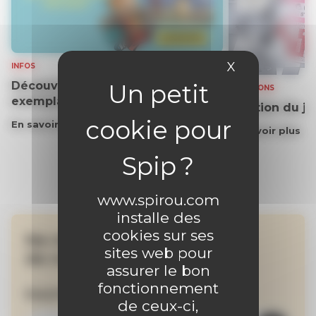
X
Masquer le 
INFOS
Découvrez gratuitement un
SOLUTIONS
exemplaire du journal !
Solution du j
En savoir plus
En savoir plus
www.spirou.com
installe des
cookies sur ses
Ne manquez aucune
sites web pour
de nos actualités !
assurer le bon
fonctionnement
Inscrivez-vous à la newsletter
de ceux-ci,