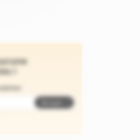
ucune
és !
wsletter
Envoyer