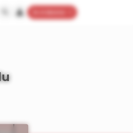
Je m’abonne
du