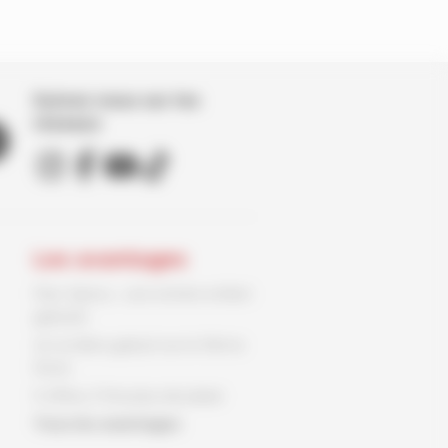
Suivez nous sur les
réseaux
Les avantages
Parc Spirou : une entrée enfant
gratuite
Un ex-libris gratuit sur le 9ème
Store
3 offres, 3 fois plus de plaisir
Tous les avantages