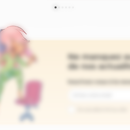
Ne manquez a
de nos actualit
Inscrivez-vous à la ne
Je suis abonné au site