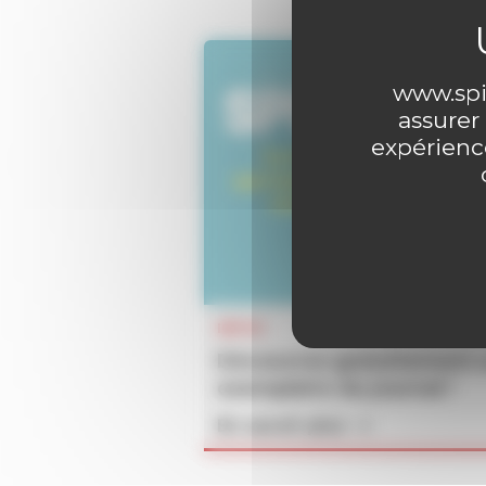
www.spir
assurer
expérience
INFOS
Découvrez gratuitement 
exemplaire du journal !
En savoir plus