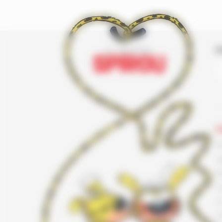
I
L
F
G
K
L
L
L