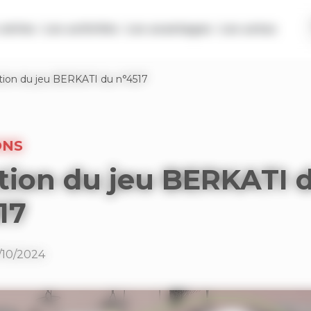
séries
Les activités
Les avantages
Les actus
tion du jeu BERKATI du n°4517
ONS
tion du jeu BERKATI 
17
1/10/2024