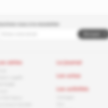
nscrivez-vous à la newsletter
Envoyer
es séries
Le journal
rnck
Les actus
aston Lagaffe
id Paddle
Les activités
ouca
Coloriages
e Petit Spirou
Jeux
es Soeurs Grémillet