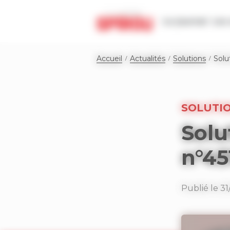
Panneau de gestion des cookies
Le journal
Les 
Accueil
Actualités
Solutions
Solu
SOLUTI
Solu
n°45
Publié le 3