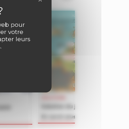
 web pour
er votre
apter leurs
.
SOLUTIONS
Solution du jeu BATAILLON du 
4609
En savoir plus