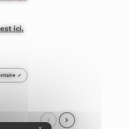
st ici.
ntaire
X
Masquer le bandeau des cookies