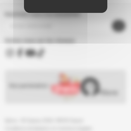
Inscrivez-vous à la newsletter
Suivez nous sur les réseaux
Nos partenaires :
Spirou - © Dupuis, 2026 / NB © Dupuis
Conditions d'utilisation et mentions légales