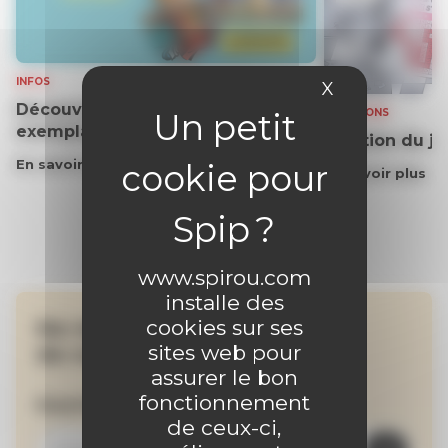
INFOS
X
Masquer le 
Découvrez gratuitement un
SOLUTIONS
exemplaire du journal !
Solution du j
En savoir plus
En savoir plus
www.spirou.com
installe des
cookies sur ses
Ne manquez aucune
sites web pour
de nos actualités !
assurer le bon
fonctionnement
Inscrivez-vous à la newsletter
de ceux-ci,