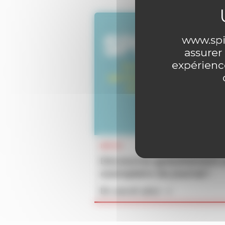
www.spir
assurer
expérience
INFOS
Découvrez gratuitement 
exemplaire du journal !
En savoir plus