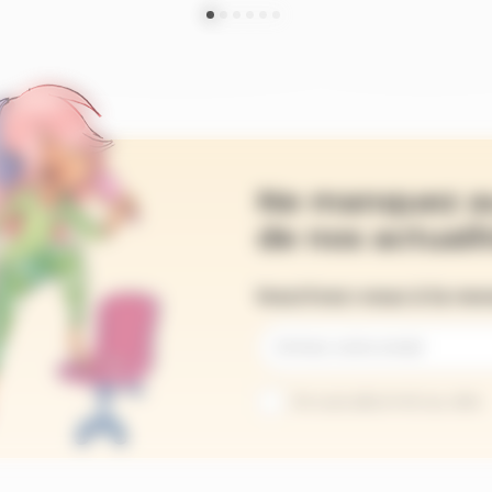
Ne manquez a
de nos actualit
Inscrivez-vous à la ne
Je suis abonné au site