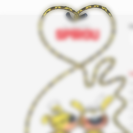
I
L
F
G
K
L
L
L