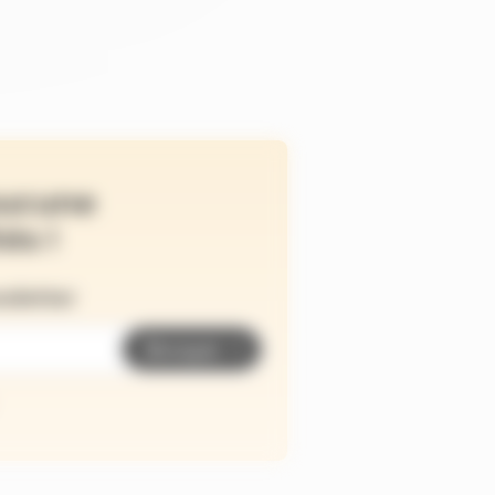
ucune
és !
wsletter
Envoyer