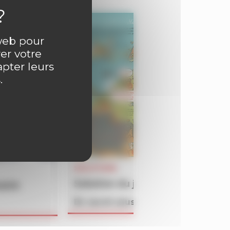
 web pour
er votre
apter leurs
.
SOLUTIONS
Solution du jeu BATAILLON du 
4609
En savoir plus