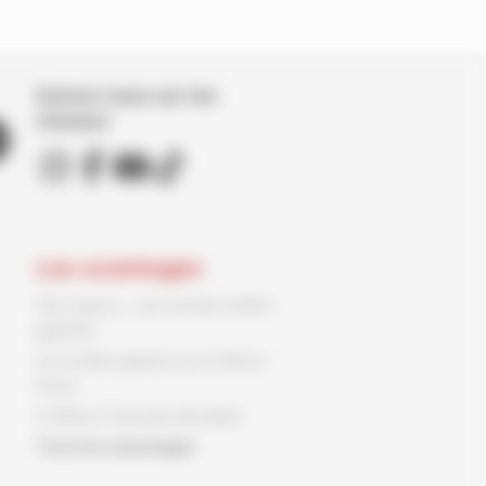
Suivez nous sur les
réseaux
Les avantages
Parc Spirou : une entrée enfant
gratuite
Un ex-libris gratuit sur le 9ème
Store
3 offres, 3 fois plus de plaisir
Tous les avantages