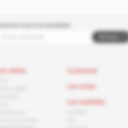
nscrivez-vous à la newsletter
Envoyer
es séries
Le journal
rnck
Les actus
aston Lagaffe
id Paddle
Les activités
ouca
Coloriages
e Petit Spirou
Jeux
es Soeurs Grémillet
Papertoys