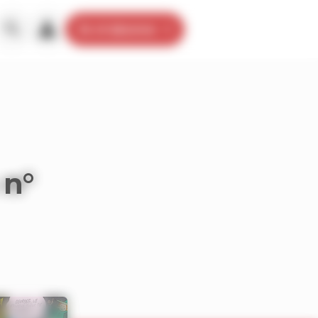
Je m’abonne
 n°