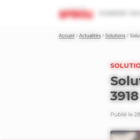
Panneau de gestion des cookies
Le journal
Les 
Accueil
Actualités
Solutions
Solu
SOLUTI
Solu
3918
Publié le 2