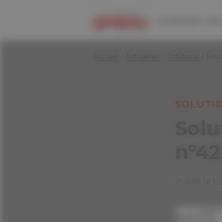
Panneau de gestion des cookies
Le journal
Les 
Accueil
Actualités
Solutions
Solu
SOLUTI
Solu
n°4
Publié le 1