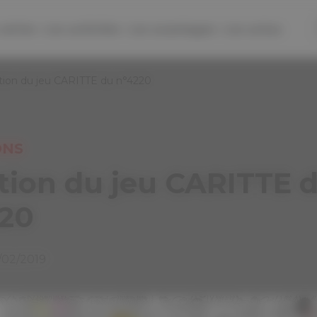
séries
Les activités
Les avantages
Les actus
tion du jeu CARITTE du n°4220
ONS
tion du jeu CARITTE 
220
2/02/2019