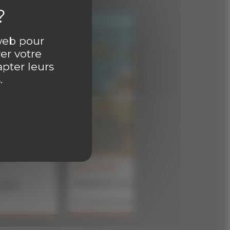
 web pour
er votre
apter leurs
.
SOLUTIONS
Solution du jeu BATAILLON du 
4609
En savoir plus