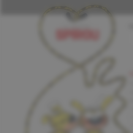
I
L
F
G
K
L
L
L