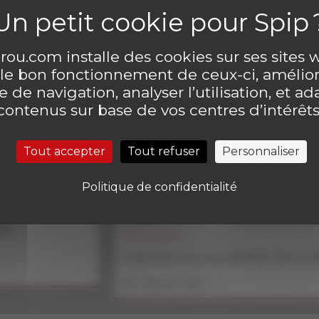
ou.com installe des cookies sur ses sites
 le bon fonctionnement de ceux-ci, amélior
Découvrir gratuitement un numéro inédit !
 de navigation, analyser l’utilisation, et ad
contenus sur base de vos centres d’intérêts
Clique ici !
Tout accepter
Tout refuser
Personnaliser
Politique de confidentialité
un
SOLUTIONS
Solution du jeu MOUK du n°
En savoir plus