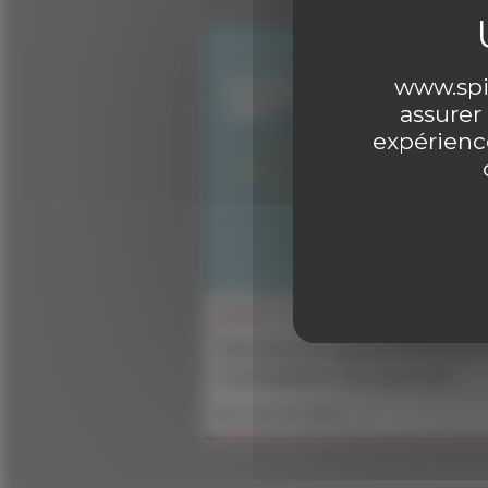
www.spir
assurer
expérience
INFOS
Découvrez gratuitement 
exemplaire du journal !
En savoir plus