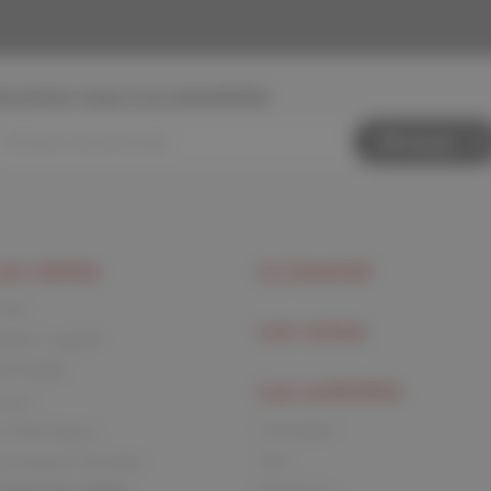
nscrivez-vous à la newsletter
Envoyer
es séries
Le journal
rnck
Les actus
aston Lagaffe
id Paddle
Les activités
ouca
Coloriages
e Petit Spirou
Jeux
es Soeurs Grémillet
Papertoys