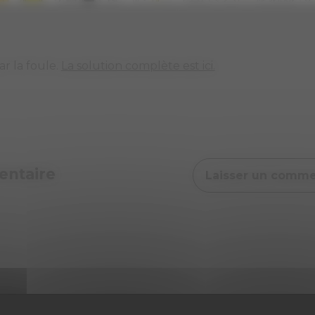
r la foule.
La solution complète est ici.
ntaire
Laisser un comme