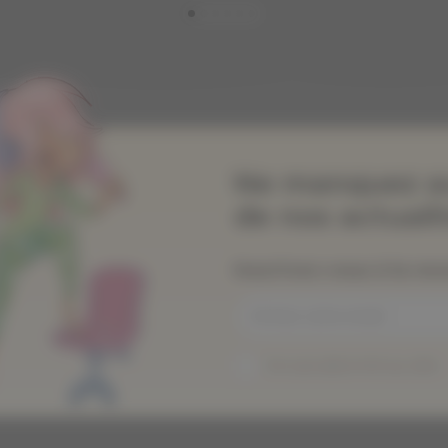
Ne manquez a
de nos actualit
Inscrivez-vous à la ne
Je suis abonné au site