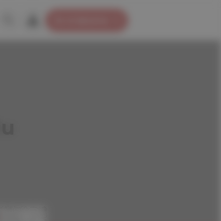
Je m’abonne
du