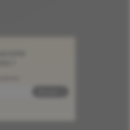
ucune
és !
wsletter
Envoyer