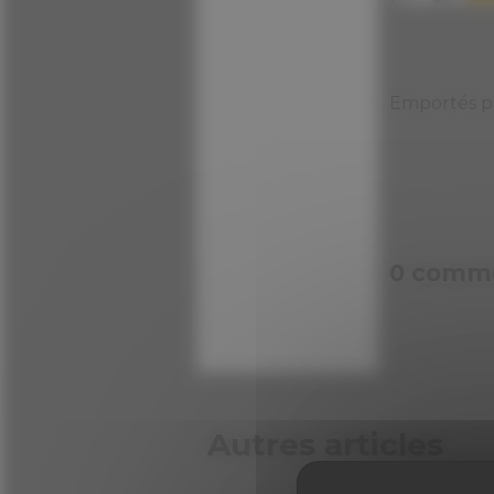
Emportés pa
0 comme
Autres articles