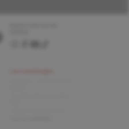
Suivez nous sur les
réseaux
Les avantages
Parc Spirou : une entrée enfant
gratuite
Un ex-libris gratuit sur le 9ème
Store
3 offres, 3 fois plus de plaisir
Tous les avantages