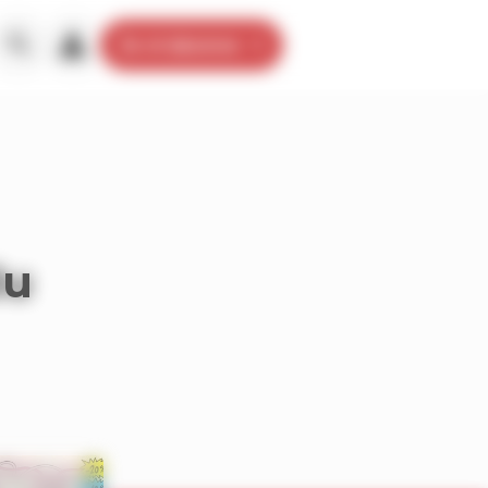
Je m’abonne
du