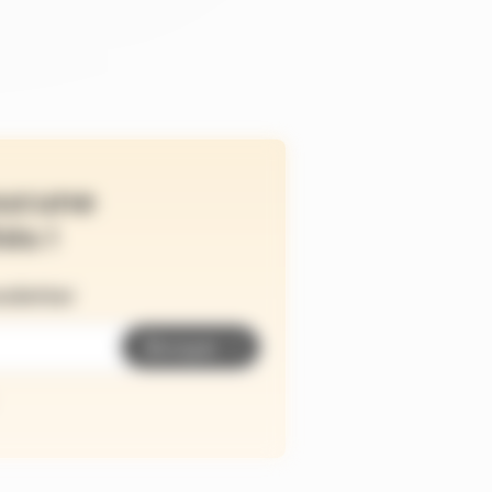
ucune
és !
wsletter
Envoyer