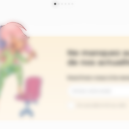
Ne manquez a
de nos actualit
Inscrivez-vous à la ne
Je suis abonné au site