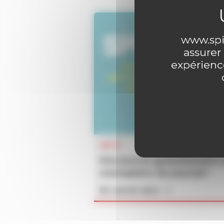
www.spir
assurer
expérience
INFOS
Découvrez gratuitement 
exemplaire du journal !
En savoir plus