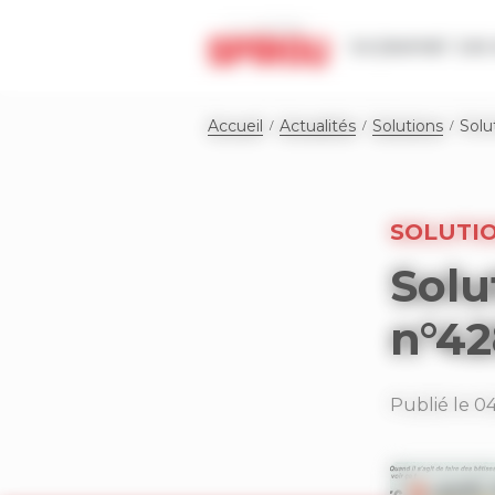
Panneau de gestion des cookies
Le journal
Les 
Accueil
Actualités
Solutions
Solu
SOLUTI
Solu
n°4
Publié le 0