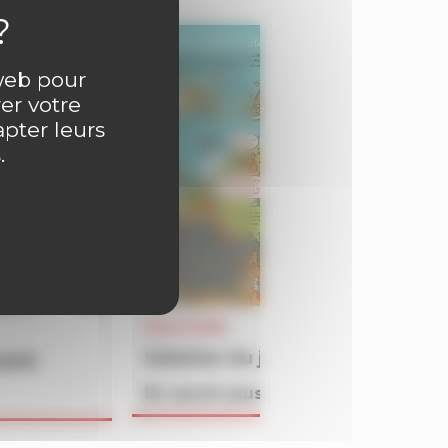
 web pour
er votre
apter leurs
.
SOLUTIONS
Solution du jeu BATAILLON du 
4609
En savoir plus