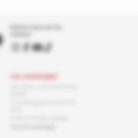
Suivez nous sur les
réseaux
Les avantages
Parc Spirou : une entrée enfant
gratuite
Un ex-libris gratuit sur le 9ème
Store
3 offres, 3 fois plus de plaisir
Tous les avantages