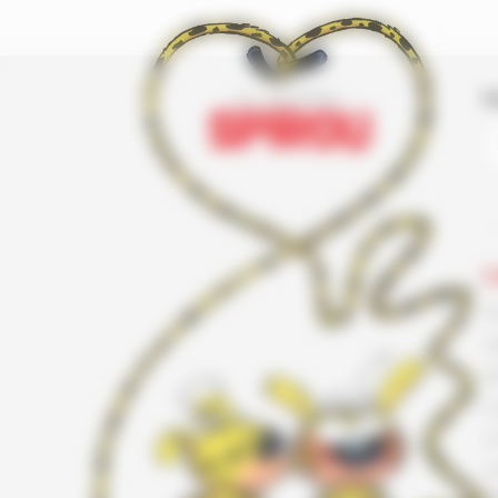
I
L
F
G
K
L
L
L