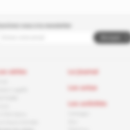
nscrivez-vous à la newsletter
Envoyer
es séries
Le journal
rnck
Les actus
aston Lagaffe
id Paddle
Les activités
ouca
Coloriages
e Petit Spirou
Jeux
es Soeurs Grémillet
Papertoys