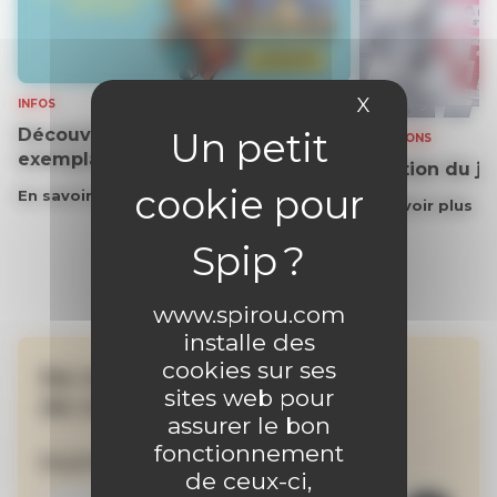
X
Masquer le 
INFOS
Découvrez gratuitement un
SOLUTIONS
exemplaire du journal !
Solution du j
En savoir plus
En savoir plus
www.spirou.com
installe des
cookies sur ses
Ne manquez aucune
sites web pour
de nos actualités !
assurer le bon
fonctionnement
Inscrivez-vous à la newsletter
de ceux-ci,