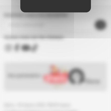
Inscrivez-vous à la newsletter
Suivez nous sur les réseaux
Nos partenaires :
Spirou - © Dupuis, 2026 / NB © Dupuis