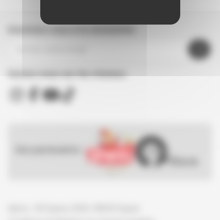
Inscrivez-vous à la newsletter
Suivez nous sur les réseaux
Nos partenaires :
Spirou - © Dupuis, 2026 / NB © Dupuis