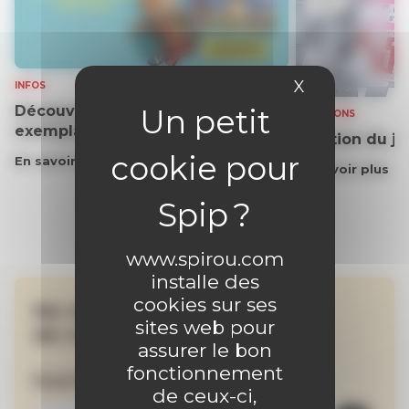
X
Masquer le 
INFOS
Découvrez gratuitement un
SOLUTIONS
exemplaire du journal !
Solution du j
En savoir plus
En savoir plus
www.spirou.com
installe des
cookies sur ses
Ne manquez aucune
sites web pour
de nos actualités !
assurer le bon
fonctionnement
Inscrivez-vous à la newsletter
de ceux-ci,