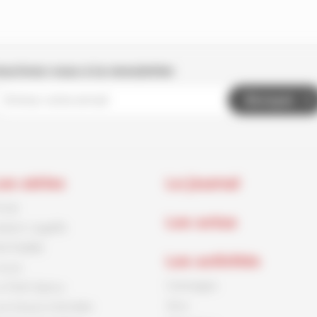
nscrivez-vous à la newsletter
Envoyer
es séries
Le journal
rnck
Les actus
aston Lagaffe
id Paddle
Les activités
ouca
Coloriages
e Petit Spirou
Jeux
es Soeurs Grémillet