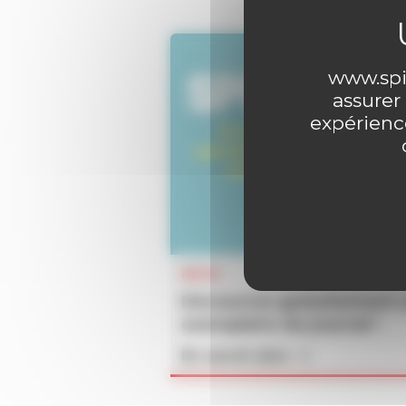
www.spir
assurer
expérience
INFOS
Découvrez gratuitement 
exemplaire du journal !
En savoir plus