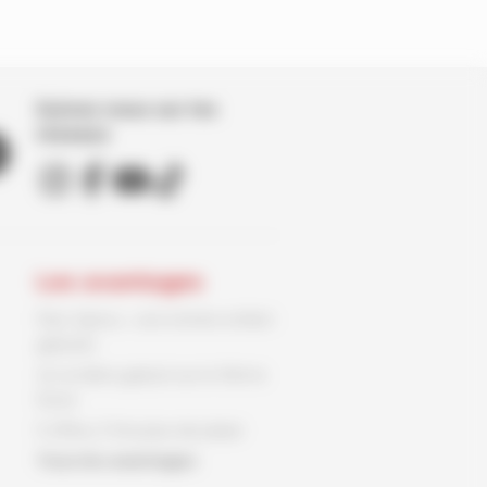
Suivez nous sur les
réseaux
Les avantages
Parc Spirou : une entrée enfant
gratuite
Un ex-libris gratuit sur le 9ème
Store
3 offres, 3 fois plus de plaisir
Tous les avantages