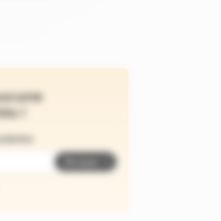
ucune
és !
wsletter
Envoyer