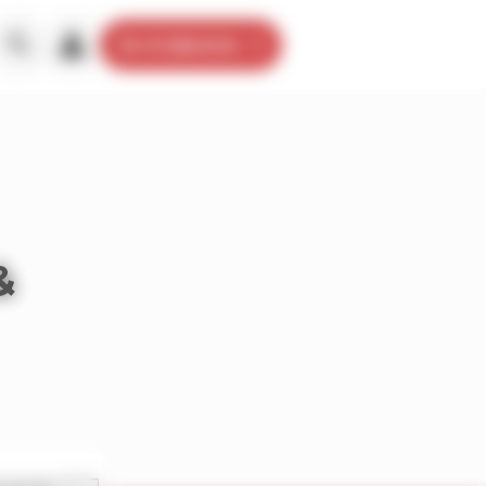
Je m’abonne
&