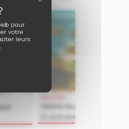
 web pour
er votre
apter leurs
.
SOLUTIONS
Solution du jeu BATAILLON du 
4609
En savoir plus