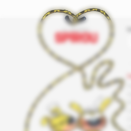
I
L
F
G
K
L
L
L